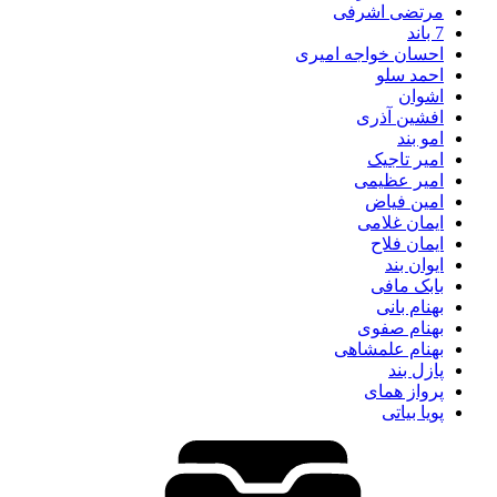
مرتضی اشرفی
7 باند
احسان خواجه امیری
احمد سلو
اشوان
افشین آذری
امو بند
امیر تاجیک
امیر عظیمی
امین فیاض
ایمان غلامی
ایمان فلاح
ایوان بند
بابک مافی
بهنام بانی
بهنام صفوی
بهنام علمشاهی
پازل بند
پرواز همای
پویا بیاتی