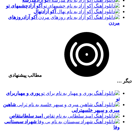
آکو آزاد
مدرسه
آکو آزاد
چشمهای تو
آکو آزاد
نهال
آکو آزاد
روزهای
مردن
مطالب پیشنهادی
دیگر …
پوری و مهیار
برای
تو
شاهین
میری و سپهر خلسه
تراپی
امید سلطانی
تقاص
شهراد سیستان
بی
وفا