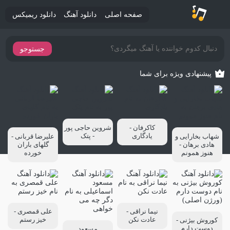
صفحه اصلی
دانلود آهنگ
دانلود ریمیکس
جستوجو
پیشنهادی ویژه برای شما
کاکرفان -
شروین حاجی پور
یادگاری
- پتک
شهاب بخارایی و
علیرضا قربانی -
هادی برهان -
گلهای باران
هنوز همونم
خورده
نیما نراقی -
علی قمصری -
عادت نکن
خیز رستم
کوروش بیژنی -
دوست دارم
مسعود