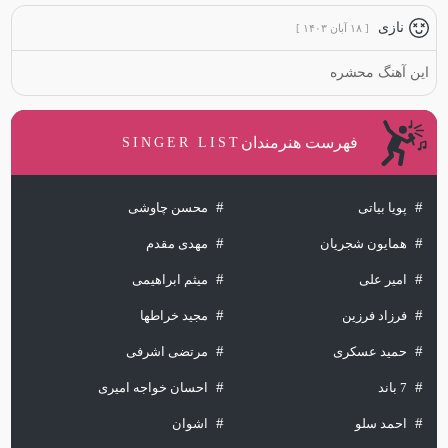
نازی
[ ۱۸ آبان ۱۴۰۳ ]
این آهنگ محشره
فهرست هنرمندان
SINGER LIST
پویا بیاتی
محسن چاوشی
همایون شجریان
مهدی مقدم
امیر علی
میثم ابراهیمی
فرزاد فرزین
مجید خراطها
حمید عسکری
مرتضی اشرفی
7 باند
احسان خواجه امیری
احمد سلو
اشوان