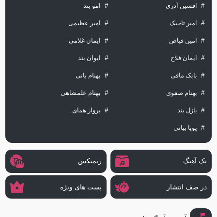
افشین آذری
امو بند
امیر تاجیک
امیر عظیمی
امین فیاض
ایمان غلامی
ایمان فلاح
ایوان بند
بابک مافی
بهنام بانی
بهنام صفوی
بهنام علمشاهی
پازل بند
پرواز همای
پویا بیاتی
تک آهنگ
ریمیکس
در صف انتشار
پست های ویژه