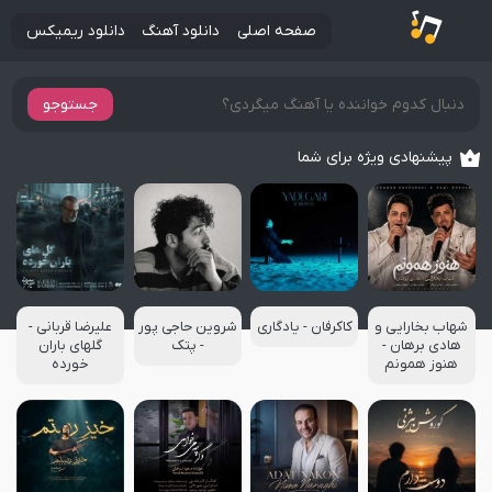
صفحه اصلی
دانلود آهنگ
دانلود ریمیکس
جستوجو
پیشنهادی ویژه برای شما
شهاب بخارایی و
کاکرفان - یادگاری
شروین حاجی پور
علیرضا قربانی -
هادی برهان -
- پتک
گلهای باران
هنوز همونم
خورده