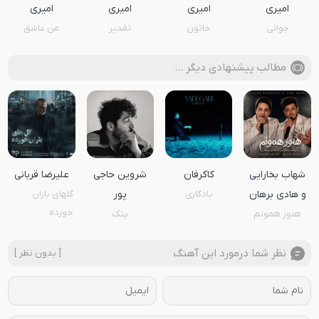
امیری
امیری
امیری
امیری
جوانی
خاتون
تقدیر
من عاشق
مطالب پیشنهادی دیگر …
شهاب بخارایی
کاکرفان
شروین حاجی
علیرضا قربانی
و هادی برهان
یادگاری
پور
گلهای باران
خورده
هنوز همونم
پتک
نظر شما درمورد این آهنگ
[ بدون نظر ]