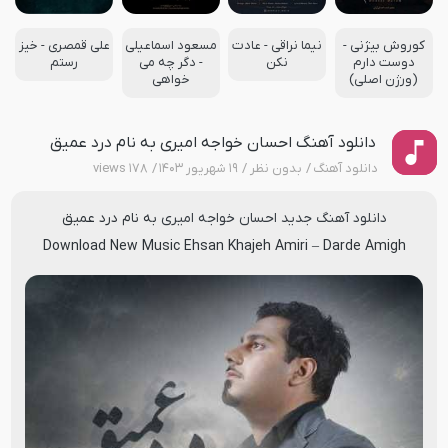
کوروش بیژنی -
نیما نراقی - عادت
مسعود اسماعیلی
علی قمصری - خیز
دوست دارم
نکن
- دگر چه می
رستم
(ورژن اصلی)
خواهی
دانلود آهنگ احسان خواجه امیری به نام درد عمیق
دانلود آهنگ
بدون نظر
۱۹ شهریور ۱۴۰۳
۱۷۸ views
دانلود آهنگ جدید
احسان خواجه امیری
به نام
درد عمیق
Download New Music
Ehsan Khajeh Amiri
–
Darde Amigh