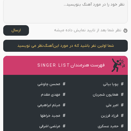
نظر شما بعد از تایید نمایش داده میشه
ارسال
شما اولین نفر باشید که در مورد این
آهنگ
نظر می نویسید
فهرست هنرمندان
SINGER LIST
پویا بیاتی
محسن چاوشی
همایون شجریان
مهدی مقدم
امیر علی
میثم ابراهیمی
فرزاد فرزین
مجید خراطها
حمید عسکری
مرتضی اشرفی