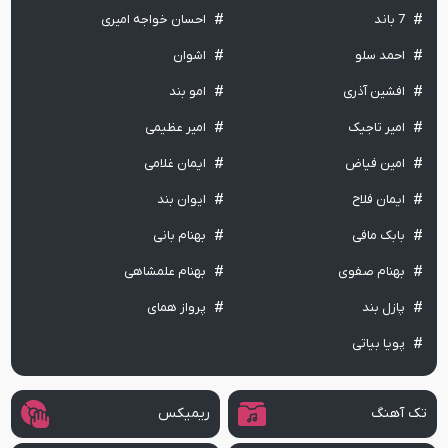
7 باند
احسان خواجه امیری
احمد سلو
اشوان
افشین آذری
امو بند
امیر تاجیک
امیر عظیمی
امین فیاض
ایمان غلامی
ایمان فلاح
ایوان بند
بابک مافی
بهنام بانی
بهنام صفوی
بهنام علمشاهی
پازل بند
پرواز همای
پویا بیاتی
تک آهنگ
ریمیکس