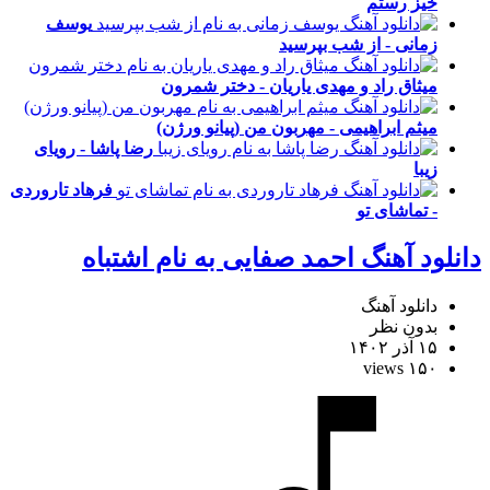
خیز رستم
یوسف
زمانی - از شب بپرسید
میثاق راد و مهدی یاریان - دختر شمرون
میثم ابراهیمی - مهربون من (پیانو ورژن)
رضا پاشا - رویای
زیبا
فرهاد تاروردی
- تماشای تو
دانلود آهنگ احمد صفایی به نام اشتباه
دانلود آهنگ
بدون نظر
۱۵ آذر ۱۴۰۲
۱۵۰ views