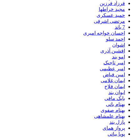
فرزاد فرزین
مجید خراطها
حمید عسکری
مرتضی اشرفی
7 باند
احسان خواجه امیری
احمد سلو
اشوان
افشین آذری
امو بند
امیر تاجیک
امیر عظیمی
امین فیاض
ایمان غلامی
ایمان فلاح
ایوان بند
بابک مافی
بهنام بانی
بهنام صفوی
بهنام علمشاهی
پازل بند
پرواز همای
پویا بیاتی