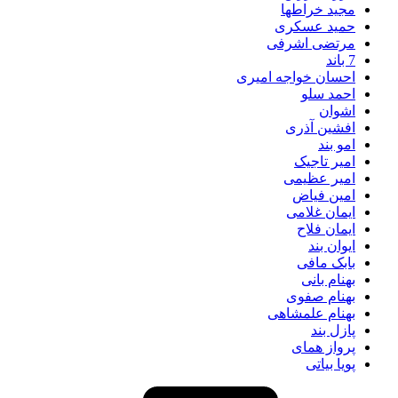
مجید خراطها
حمید عسکری
مرتضی اشرفی
7 باند
احسان خواجه امیری
احمد سلو
اشوان
افشین آذری
امو بند
امیر تاجیک
امیر عظیمی
امین فیاض
ایمان غلامی
ایمان فلاح
ایوان بند
بابک مافی
بهنام بانی
بهنام صفوی
بهنام علمشاهی
پازل بند
پرواز همای
پویا بیاتی