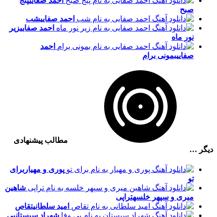
احمد صفایی
پنج
صبح
احمد صفایی
شب
احمد صفایی
زیر
نور ماه
احمد
صفایی
بمونی برام
مطالب پیشنهادی
دیگر …
پوری و مهیار
برای
تو
شاهین
میری و سپهر خلسه
تراپی
امید سلطانی
تقاص
شهراد سیستان
بی