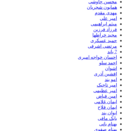
محسن چاوشی
همایون شجریان
مهدی مقدم
امیر علی
میثم ابراهیمی
فرزاد فرزین
مجید خراطها
حمید عسکری
مرتضی اشرفی
7 باند
احسان خواجه امیری
احمد سلو
اشوان
افشین آذری
امو بند
امیر تاجیک
امیر عظیمی
امین فیاض
ایمان غلامی
ایمان فلاح
ایوان بند
بابک مافی
بهنام بانی
بهنام صفوی