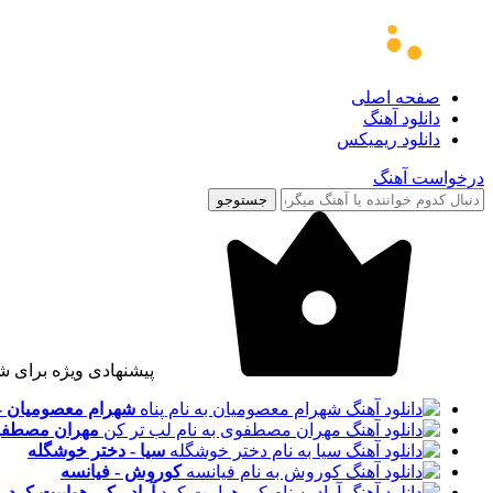
صفحه اصلی
دانلود آهنگ
دانلود ریمیکس
درخواست آهنگ
جستوجو
پیشنهادی ویژه برای ش
شهرام معصومیان - 
مهران مصطفوی
سیا - دختر خوشگله
کوروش - فیانسه
آراد - کی هواییت کرد