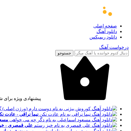
صفحه اصلی
دانلود آهنگ
دانلود ریمیکس
درخواست آهنگ
جستوجو
پیشنهادی ویژه برای ش
ک
نیما نراقی - عادت نک
مسعو
علی قمصری - خی
یوسف زمانی 