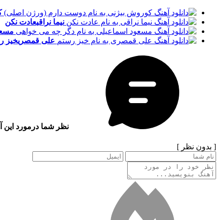
ک
نیما نراقی
عادت نکن
مسعو
علی قمصری
خیز ر
نظر شما درمورد این آ
[ بدون نظر ]