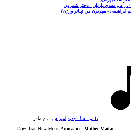
ق راد و مهدی یاریان - دختر شمرون
م ابراهیمی - مهربون من (پیانو ورژن)
دانلود آهنگ جدید
امیرام
به نام
مادر
Download New Music
Amiraam
–
Mother Madar