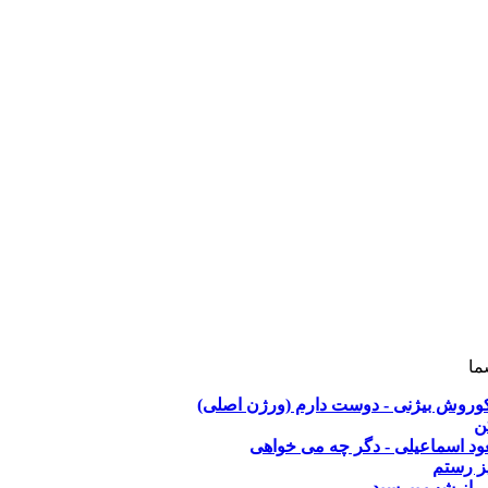
ما
وروش بیژنی - دوست دارم (ورژن اصلی)
ن
د اسماعیلی - دگر چه می خواهی
ز رستم
- از شب بپرسید