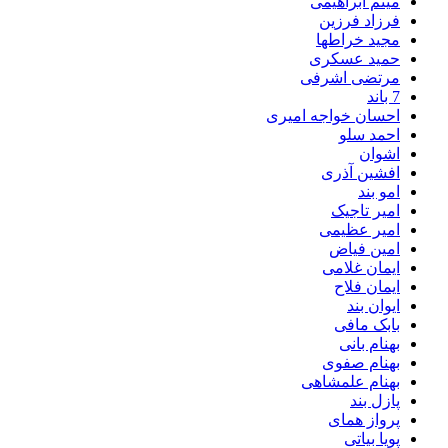
میثم ابراهیمی
فرزاد فرزین
مجید خراطها
حمید عسکری
مرتضی اشرفی
7 باند
احسان خواجه امیری
احمد سلو
اشوان
افشین آذری
امو بند
امیر تاجیک
امیر عظیمی
امین فیاض
ایمان غلامی
ایمان فلاح
ایوان بند
بابک مافی
بهنام بانی
بهنام صفوی
بهنام علمشاهی
پازل بند
پرواز همای
پویا بیاتی