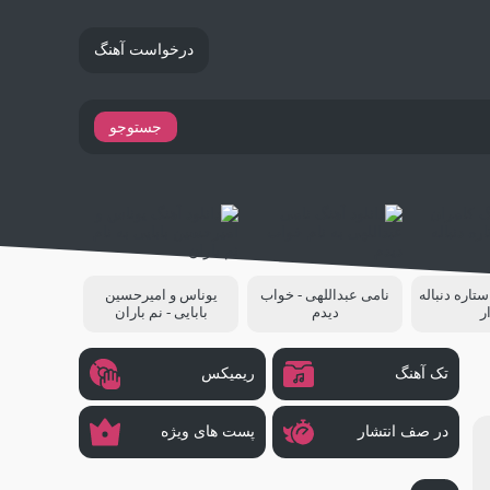
درخواست آهنگ
جستوجو
ستاره دنباله
نامی عبداللهی - خواب
یوناس و امیرحسین
ر
دیدم
بابایی - نم باران
تک آهنگ
ریمیکس
در صف انتشار
پست های ویژه