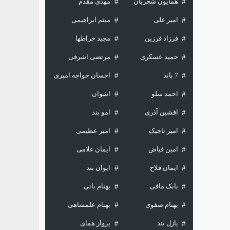
همایون شجریان
مهدی مقدم
امیر علی
میثم ابراهیمی
فرزاد فرزین
مجید خراطها
حمید عسکری
مرتضی اشرفی
7 باند
احسان خواجه امیری
احمد سلو
اشوان
افشین آذری
امو بند
امیر تاجیک
امیر عظیمی
امین فیاض
ایمان غلامی
ایمان فلاح
ایوان بند
بابک مافی
بهنام بانی
بهنام صفوی
بهنام علمشاهی
پازل بند
پرواز همای