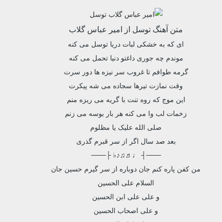
متن آهنگ توسل از امیر عباس گلاب
ای که به خشکی لبات دریا توسل می کنه
موندم چه جوری داغتو دنیا تحمل می کنه
گرمه طوافم تا غروب سر نیزه ها دور سرت
وقت نمازت تیرها سجاده می شه پیکرت
این موج که روه تنت با گریه می ریزه منم
زخمات لب وا می کنه هر بار بوسه می زنم
صلی الله علیک یا مظلوم
بعد صد سال اگر از سر قبرم گذری
───┤ ♩♬♫♪♭ ├───
من کفن پاره کنم جان دوباره از سر گیرم حسین جان
السلام علی الحسین
و علی علی ابن الحسین
و علی اصحاب الحسین