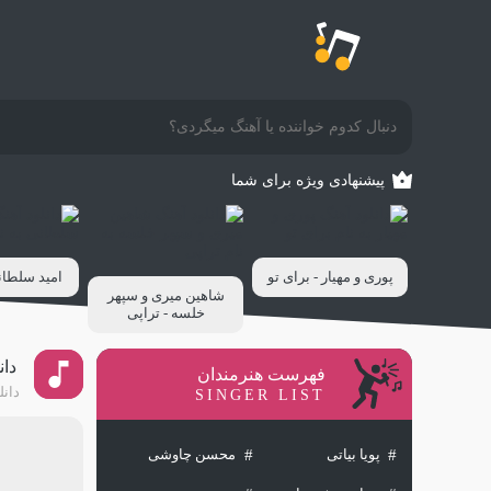
پیشنهادی ویژه برای شما
پوری و مهیار - برای تو
امید سلطان
شاهین میری و سپهر
خلسه - تراپی
دان
فهرست هنرمندان
دانل
SINGER LIST
پویا بیاتی
محسن چاوشی