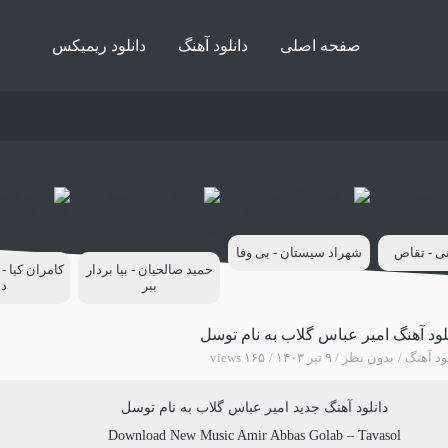
صفحه اصلی
دانلود آهنگ
دانلود ریمیکس
ی - تقاص
شهراد سیستان - بی وفا
حمید صالحیان - بیا بردار
کامران کیا - 
ببر
دا
لود آهنگ امیر عباس گلاب به نام توسل
ود آهنگ
بدون نظر
۹ تیر ۱۴۰۳
۱۶۵ views
دانلود آهنگ جدید
امیر عباس گلاب
به نام
توسل
Download New Music
Amir Abbas Golab
–
Tavasol