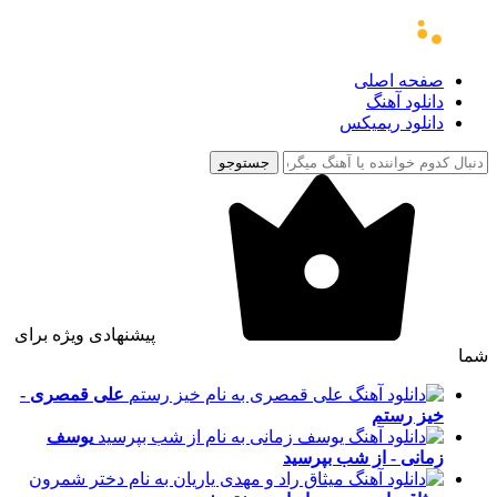
صفحه اصلی
دانلود آهنگ
دانلود ریمیکس
جستوجو
پیشنهادی ویژه برای
شما
علی قمصری -
خیز رستم
یوسف
زمانی - از شب بپرسید