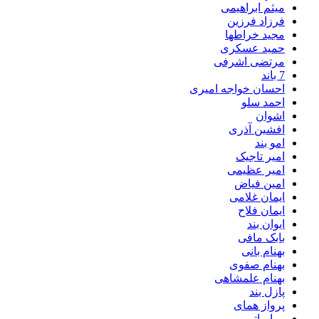
میثم ابراهیمی
فرزاد فرزین
مجید خراطها
حمید عسکری
مرتضی اشرفی
7 باند
احسان خواجه امیری
احمد سلو
اشوان
افشین آذری
امو بند
امیر تاجیک
امیر عظیمی
امین فیاض
ایمان غلامی
ایمان فلاح
ایوان بند
بابک مافی
بهنام بانی
بهنام صفوی
بهنام علمشاهی
پازل بند
پرواز همای
پویا بیاتی