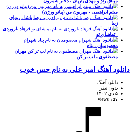
میثاق راد و مهدی یاریان - دختر شمرون
میثم ابراهیمی - مهربون من (پیانو ورژن)
رضا پاشا - رویای
زیبا
فرهاد تاروردی
- تماشای تو
شهرام
معصومیان - پناه
مهران
مصطفوی - لب تر کن
دانلود آهنگ امیر علی به نام حس خوب
دانلود آهنگ
بدون نظر
۵ دی ۱۴۰۲
۱۵۷ views