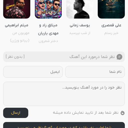
علی قمصری
یوسف زمانی
میثاق راد و
میثم ابراهیمی
خیز رستم
از شب بپرسید
مهدی یاریان
مهربون من
(پیانو ورژن)
دختر شمرون
نظر شما درمورد این آهنگ
[ بدون نظر ]
نظر شما بعد از تایید نمایش داده میشه
ارسال
شما اولین نفر باشید که در مورد این
آهنگ
نظر می نویسید