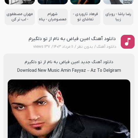
رضا پاشا - رویای
فرهاد تاروردی -
شهرام
مهران مصطفوی
زیبا
تماشای تو
معصومیان - پناه
- لب تر کن
دانلود آهنگ امین فیاض به نام از تو دلگیرم
دانلود آهنگ
بدون نظر
۱۱ مرداد ۱۴۰۳
۱۳۷ views
دانلود آهنگ جدید
امین فیاض
به نام
از تو دلگیرم
Download New Music
Amin Fayyaz
–
Az To Delgiram