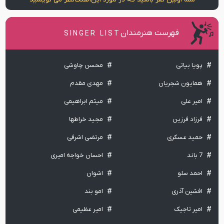
فهرست هنرمندان
SINGER LIST
پویا بیاتی
محسن چاوشی
همایون شجریان
مهدی مقدم
امیر علی
میثم ابراهیمی
فرزاد فرزین
مجید خراطها
حمید عسکری
مرتضی اشرفی
7 باند
احسان خواجه امیری
احمد سلو
اشوان
افشین آذری
امو بند
امیر تاجیک
امیر عظیمی