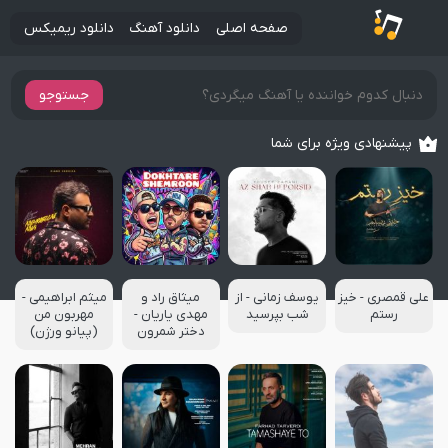
صفحه اصلی
دانلود آهنگ
دانلود ریمیکس
جستوجو
پیشنهادی ویژه برای شما
علی قمصری - خیز
یوسف زمانی - از
میثاق راد و
میثم ابراهیمی -
رستم
شب بپرسید
مهدی یاریان -
مهربون من
دختر شمرون
(پیانو ورژن)