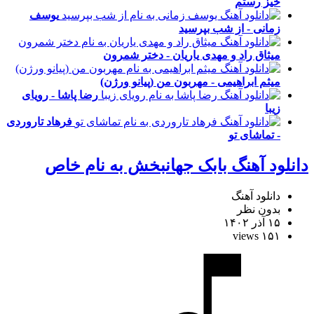
خیز رستم
یوسف
زمانی - از شب بپرسید
میثاق راد و مهدی یاریان - دختر شمرون
میثم ابراهیمی - مهربون من (پیانو ورژن)
رضا پاشا - رویای
زیبا
فرهاد تاروردی
- تماشای تو
دانلود آهنگ بابک جهانبخش به نام خاص
دانلود آهنگ
بدون نظر
۱۵ آذر ۱۴۰۲
۱۵۱ views