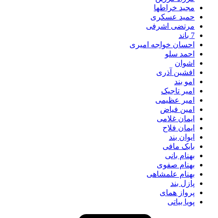
مجید خراطها
حمید عسکری
مرتضی اشرفی
7 باند
احسان خواجه امیری
احمد سلو
اشوان
افشین آذری
امو بند
امیر تاجیک
امیر عظیمی
امین فیاض
ایمان غلامی
ایمان فلاح
ایوان بند
بابک مافی
بهنام بانی
بهنام صفوی
بهنام علمشاهی
پازل بند
پرواز همای
پویا بیاتی