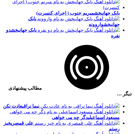
بابک جهانبخش
میریم جنوب ( اجرای کنسرت)
بابک
جهانبخش
واروونه
بابک جهانبخش
دو
نفره
مطالب پیشنهادی
دیگر …
نیما نراقی
عادت نکن
مسعود اسماعیلی
دگر چه می خواهی
علی قمصری
خیز
رستم