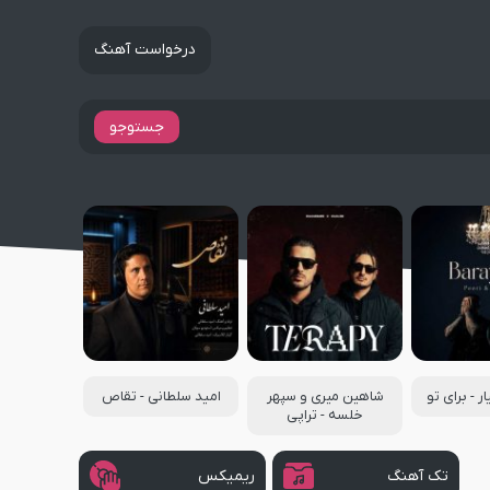
درخواست آهنگ
جستوجو
ر - برای تو
شاهین میری و سپهر
امید سلطانی - تقاص
خلسه - تراپی
تک آهنگ
ریمیکس