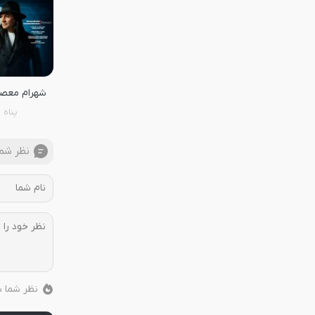
شهرام معص
پناه
نظر شما
نظر شما ب