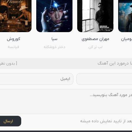
ومیان
مهران مصطفوی
سیا
کوروش
لب تر کن
دختر خوشگله
فیانسه
 درمورد این آهنگ
[ بدون نظر 
عد از تایید نمایش داده میشه
ارسال