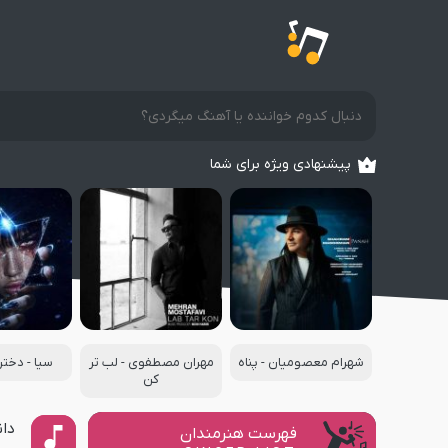
پیشنهادی ویژه برای شما
شهرام معصومیان - پناه
مهران مصطفوی - لب تر
سیا - دخت
کن
دان
فهرست هنرمندان