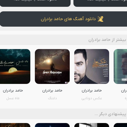
دانلود آهنگ های حامد برادران
یشتر از حامد برادران
ران
حامد برادران
حامد برادران
حامد برادران
ه
عكس دوتايى
دلتنگ
ماه عسل
پیشنهادی دیگر …