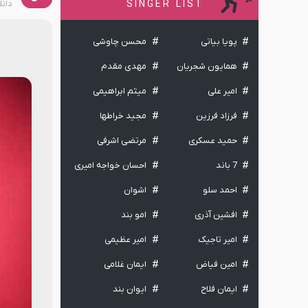
دان
SINGER LIST
پویا بیاتی
محسن چاوشی
همایون شجریان
مهدی مقدم
امیر علی
میثم ابراهیمی
فرزاد فرزین
مجید خراطها
حمید عسکری
مرتضی اشرفی
7 باند
احسان خواجه امیری
احمد سلو
اشوان
افشین آذری
امو بند
امیر تاجیک
امیر عظیمی
امین فیاض
ایمان غلامی
ایمان فلاح
ایوان بند