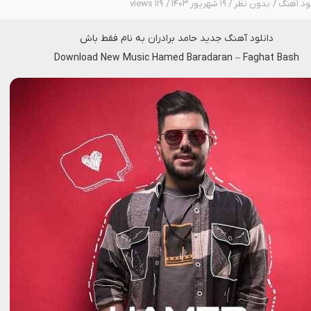
لود آهنگ
بدون نظر
۱۹ شهریور ۱۴۰۳
۱۱۹ views
دانلود آهنگ جدید
حامد برادران
به نام
فقط باش
Download New Music
Hamed Baradaran
–
Faghat Bash