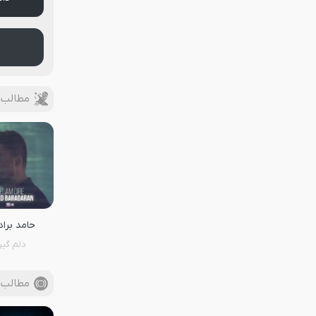
مطالب ب
حامد براد
دلم گیر
مطالب 