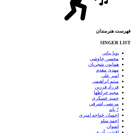
فهرست هنرمندان
SINGER LIST
پویا بیاتی
محسن چاوشی
همایون شجریان
مهدی مقدم
امیر علی
میثم ابراهیمی
فرزاد فرزین
مجید خراطها
حمید عسکری
مرتضی اشرفی
7 باند
احسان خواجه امیری
احمد سلو
اشوان
افشین آذری