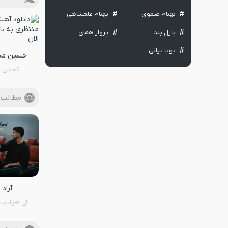
بهنام صفوی
بهنام علمشاهی
پازل بند
پرواز همای
پویا بیاتی
حسین من
کجایی ا
مطالب 
آراد
کی هواییت