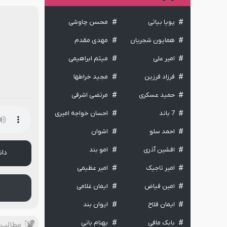
پویا بیاتی
محسن چاوشی
همایون شجریان
مهدی مقدم
امیر علی
میثم ابراهیمی
فرزاد فرزین
مجید خراطها
حمید عسکری
مرتضی اشرفی
7 باند
احسان خواجه امیری
احمد سلو
اشوان
افشین آذری
امو بند
دان
امیر تاجیک
امیر عظیمی
امین فیاض
ایمان غلامی
ایمان فلاح
ایوان بند
بابک مافی
بهنام بانی
مطالب 