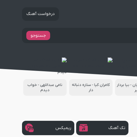
درخواست آهنگ
جستوجو
 - بیا بردار
کامران کیا - ستاره دنباله
نامی عبداللهی - خواب
ر
دار
دیدم
تک آهنگ
ریمیکس