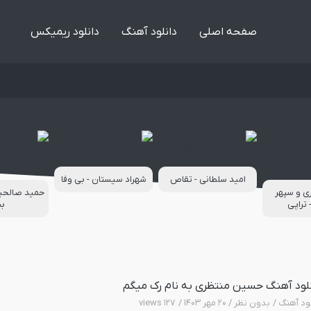
صفحه اصلی
دانلود آهنگ
دانلود ریمیکس
امید سلطانی - تقاص
شهراد سیستان - بی وفا
ی و سپهر
حمید صالحیان
تراپی
بب
لود آهنگ حسین منتظری به نام رک میگم
لود آهنگ
بدون نظر
۲۰ مهر ۱۴۰۳
۱۲۷ views