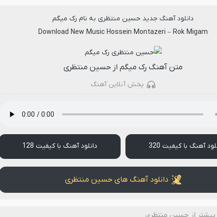
دانلود آهنگ جدید
حسین منتظری
به نام
رک میگم
Download New Music
Hossein Montazeri
–
Rok Migam
متن آهنگ رک میگم از حسین منتظری
پخش آنلاین آهنگ
لود آهنگ با کیفیت 320
دانلود آهنگ با کیفیت 128
دانلود آهنگ های حسین منتظری
بیشتر از حسین منتظری