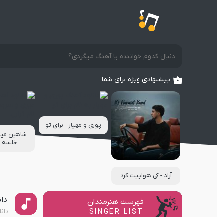
پیشنهادی ویژه برای شما
پوری و مهیار - برای تو
شاهین میر
خلسه - 
آراد - کی هواییت کرد
دان
فهرست هنرمندان
دان
SINGER LIST