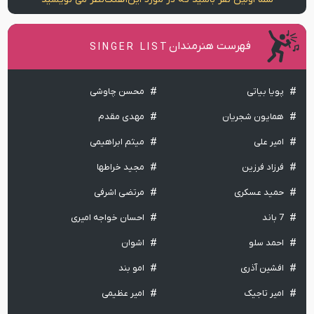
فهرست هنرمندان
SINGER LIST
پویا بیاتی
محسن چاوشی
همایون شجریان
مهدی مقدم
امیر علی
میثم ابراهیمی
فرزاد فرزین
مجید خراطها
حمید عسکری
مرتضی اشرفی
7 باند
احسان خواجه امیری
احمد سلو
اشوان
افشین آذری
امو بند
امیر تاجیک
امیر عظیمی