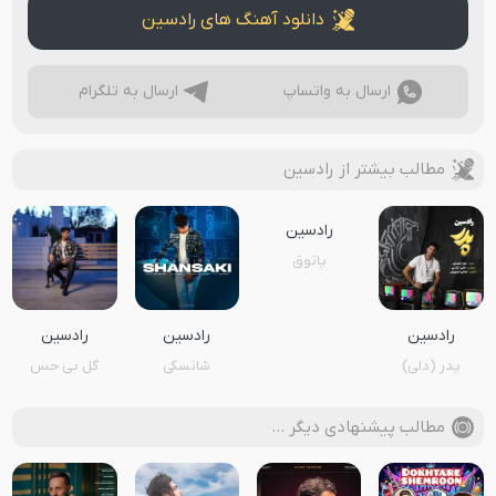
دانلود آهنگ های رادسین
ارسال به واتساپ
ارسال به تلگرام
مطالب بیشتر از رادسین
رادسین
پاتوق
رادسین
رادسین
رادسین
پدر (دلی)
شانسکی
گل بی حس
مطالب پیشنهادی دیگر …