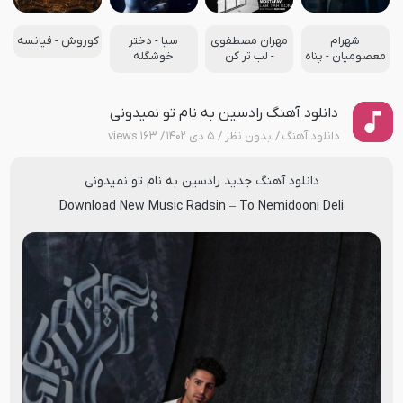
شهرام
مهران مصطفوی
سیا - دختر
کوروش - فیانسه
معصومیان - پناه
- لب تر کن
خوشگله
دانلود آهنگ رادسین به نام تو نمیدونی
دانلود آهنگ
بدون نظر
۵ دی ۱۴۰۲
۱۶۳ views
دانلود آهنگ جدید
رادسین
به نام
تو نمیدونی
Download New Music
Radsin
–
To Nemidooni Deli