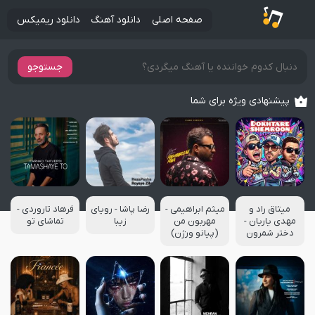
صفحه اصلی
دانلود آهنگ
دانلود ریمیکس
جستوجو
پیشنهادی ویژه برای شما
میثاق راد و
میثم ابراهیمی -
رضا پاشا - رویای
فرهاد تاروردی -
مهدی یاریان -
مهربون من
زیبا
تماشای تو
دختر شمرون
(پیانو ورژن)