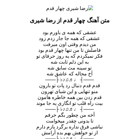
متن آهنگ چهار قدم از رضا شیری
عشقی که همه ی باورم بود
عشقی که همه جا جار زدم زود
من دیدم وقتی اون میرفت
فاصلش تا من تنها چهار قدم بود
فکر نمیکردم که یه روز حرفای تو
به این دلم ثابت شه
تو سینه مث سابق شه
آخ محاله که عاشق شه
───┤ ♩♬♫♪♭ ├───
قدم قدم دنبال رد پات تو بارون
منو تنهایی و این شبای تهرون
قدم زدن بین همه خاطره هامون
بیت راه قلب تو انگاری یه جا موند
───┤ ♩♬♫♪♭ ├───
آخه من چطور بگم حرفم
تا بدونی چقدر میخوامت
نباشی فرق نداره برگرد بازم دارم
از تو خواهش بهم بده آرامش
───┤ ♩♬♫♪♭ ├───