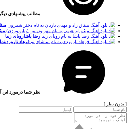
مطالب پیشنهادی دیگ
میثا
میث
رضا پاشا
رویای زیبا
فرهاد تاروردی
تما
نظر شما درمورد این آ
[ بدون نظر ]