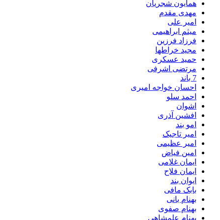
همایون شجریان
مهدی مقدم
امیر علی
میثم ابراهیمی
فرزاد فرزین
مجید خراطها
حمید عسکری
مرتضی اشرفی
7 باند
احسان خواجه امیری
احمد سلو
اشوان
افشین آذری
امو بند
امیر تاجیک
امیر عظیمی
امین فیاض
ایمان غلامی
ایمان فلاح
ایوان بند
بابک مافی
بهنام بانی
بهنام صفوی
بهنام علمشاهی