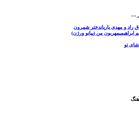
ر …
ق راد و مهدی یاریان
دختر شمرون
م ابراهیمی
مهربون من (پیانو ورژن)
شای تو
هنگ