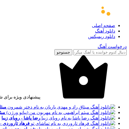
صفحه اصلی
دانلود آهنگ
دانلود ریمیکس
درخواست آهنگ
جستوجو
پیشنهادی ویژه برای ش
میثا
میث
رضا پاشا - رویای زیبا
فرهاد تاروردی -
شهرام معصومیان - 