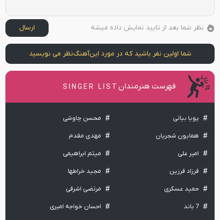
نظر شما بعد از تایید نمایش داده میشه
ارسال
شما اولین نفر باشید که در مورد این
آهنگ
نظر می نویسید
فهرست هنرمندان
SINGER LIST
پویا بیاتی
محسن چاوشی
همایون شجریان
مهدی مقدم
امیر علی
میثم ابراهیمی
فرزاد فرزین
مجید خراطها
حمید عسکری
مرتضی اشرفی
7 باند
احسان خواجه امیری