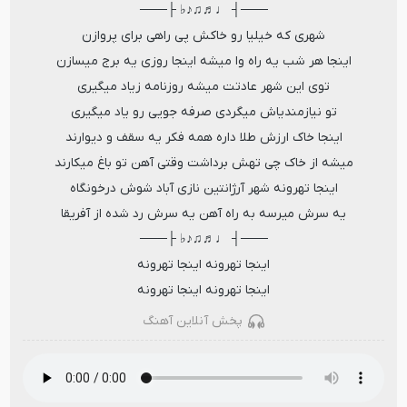
───┤ ♩♬♫♪♭ ├───
شهری که خیلیا رو خاکش پی راهی برای پروازن
اینجا هر شب یه راه وا میشه اینجا روزی یه برج میسازن
توی این شهر عادتت میشه روزنامه زیاد میگیری
تو نیازمندیاش میگردی صرفه جویی رو یاد میگیری
اینجا خاک ارزش طلا داره همه فکر یه سقف و دیوارند
میشه از خاک چی تهش برداشت وقتی آهن تو باغ میکارند
اینجا تهرونه شهر آرژانتین نازی آباد شوش درخونگاه
یه سرش میرسه به راه آهن یه سرش رد شده از آفریقا
───┤ ♩♬♫♪♭ ├───
اینجا تهرونه اینجا تهرونه
اینجا تهرونه اینجا تهرونه
پخش آنلاین آهنگ