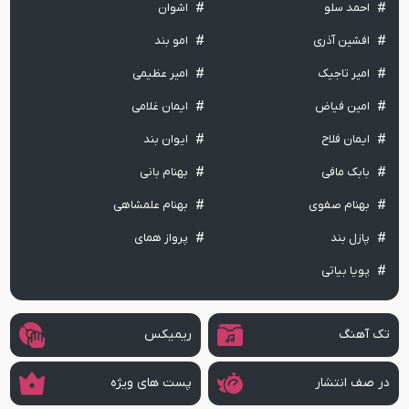
احمد سلو
اشوان
افشین آذری
امو بند
امیر تاجیک
امیر عظیمی
امین فیاض
ایمان غلامی
ایمان فلاح
ایوان بند
بابک مافی
بهنام بانی
بهنام صفوی
بهنام علمشاهی
پازل بند
پرواز همای
پویا بیاتی
تک آهنگ
ریمیکس
در صف انتشار
پست های ویژه