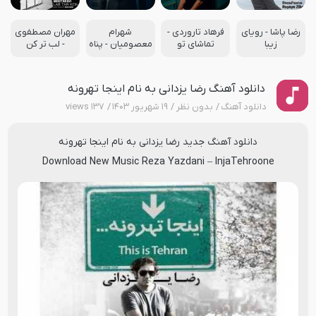
رضا پاشا - رویای
فرهاد تاروردی -
شهرام
مهران مصطفوی
زیبا
تماشای تو
معصومیان - پناه
- لب تر کن
دانلود آهنگ رضا یزدانی به نام اینجا تهرونه
دانلود آهنگ
بدون نظر
۱۹ شهریور ۱۴۰۳
۱۳۷ views
دانلود آهنگ جدید
رضا یزدانی
به نام
اینجا تهرونه
Download New Music
Reza Yazdani
–
InjaTehroone