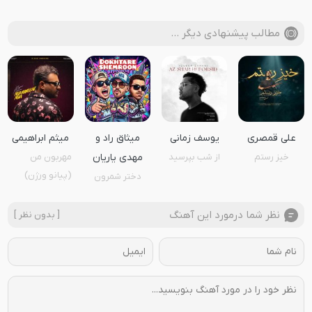
مطالب پیشنهادی دیگر …
علی قمصری
یوسف زمانی
میثاق راد و
میثم ابراهیمی
خیز رستم
از شب بپرسید
مهدی یاریان
مهربون من
(پیانو ورژن)
دختر شمرون
نظر شما درمورد این آهنگ
[ بدون نظر ]