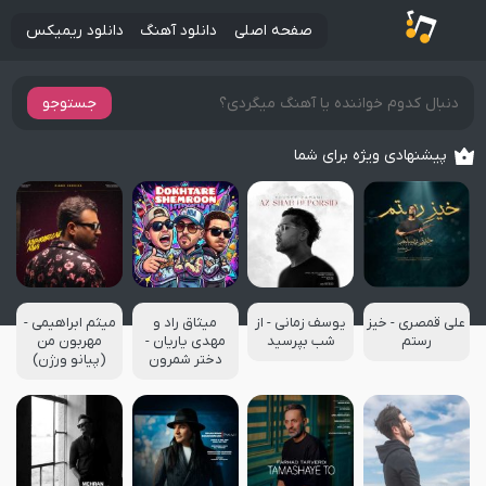
صفحه اصلی
دانلود آهنگ
دانلود ریمیکس
جستوجو
پیشنهادی ویژه برای شما
علی قمصری - خیز
یوسف زمانی - از
میثاق راد و
میثم ابراهیمی -
رستم
شب بپرسید
مهدی یاریان -
مهربون من
دختر شمرون
(پیانو ورژن)