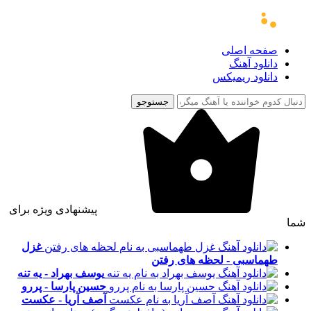
صفحه اصلی
دانلود آهنگ
دانلود ریمیکس
جستوجو
پیشنهادی ویژه برای
شما
غزل
طهماسبی - لحظه های رفتن
یوسف بهراد - یه تنه
حسین پارسا - پررو
آصف آریا - عکست