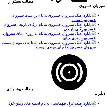
مطالب بیشتر از
سیروان خسروی
سیروان
خسروی
بن بست
سیروان
خسروی
برگای نارنجی
سیروان
خسروی
یه روزی میای
سیروان خسروی
اینجا جاى موندن نیست
مطالب پیشنهادی
دیگر …
غزل