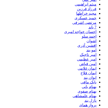
میثم ابراهیمی
فرزاد فرزین
مجید خراطها
حمید عسکری
مرتضی اشرفی
7 باند
احسان خواجه امیری
احمد سلو
اشوان
افشین آذری
امو بند
امیر تاجیک
امیر عظیمی
امین فیاض
ایمان غلامی
ایمان فلاح
ایوان بند
بابک مافی
بهنام بانی
بهنام صفوی
بهنام علمشاهی
پازل بند
پرواز همای