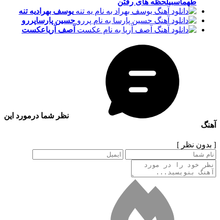
طهماسبی
لحظه های رفتن
یوسف بهراد
یه تنه
حسین پارسا
پررو
آصف آریا
عکست
نظر شما درمورد این
آهنگ
[ بدون نظر ]