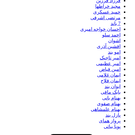
فرزاد فرزین
مجید خراطها
حمید عسکری
مرتضی اشرفی
7 باند
احسان خواجه امیری
احمد سلو
اشوان
افشین آذری
امو بند
امیر تاجیک
امیر عظیمی
امین فیاض
ایمان غلامی
ایمان فلاح
ایوان بند
بابک مافی
بهنام بانی
بهنام صفوی
بهنام علمشاهی
پازل بند
پرواز همای
پویا بیاتی