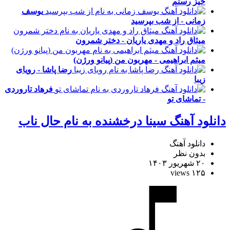
خیز رستم
یوسف
زمانی - از شب بپرسید
میثاق راد و مهدی یاریان - دختر شمرون
میثم ابراهیمی - مهربون من (پیانو ورژن)
رضا پاشا - رویای
زیبا
فرهاد تاروردی
- تماشای تو
دانلود آهنگ سینا درخشنده به نام حال ناب
دانلود آهنگ
بدون نظر
۲۰ شهریور ۱۴۰۳
۱۲۵ views