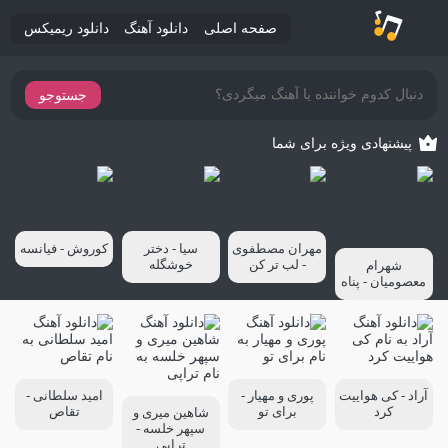
صفحه اصلی
دانلود آهنگ
دانلود ریمیکس
جستوجو
پیشنهادی ویژه برای شما
مهران مصطفوی
سیا - دختر
کوروش - فیانسه
- لب تر کن
خوشگله
شهرام
معصومیان - پناه
آراد - کی هواییت
پوری و مهیار -
امید سلطانی -
کرد
برای تو
تقاص
شاهین میری و
سپهر خلسه -
تراپی