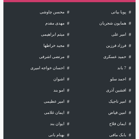
پویا بیاتی
محسن چاوشی
همایون شجریان
مهدی مقدم
امیر علی
میثم ابراهیمی
فرزاد فرزین
مجید خراطها
حمید عسکری
مرتضی اشرفی
7 باند
احسان خواجه امیری
احمد سلو
اشوان
افشین آذری
امو بند
امیر تاجیک
امیر عظیمی
امین فیاض
ایمان غلامی
ایمان فلاح
ایوان بند
بابک مافی
بهنام بانی