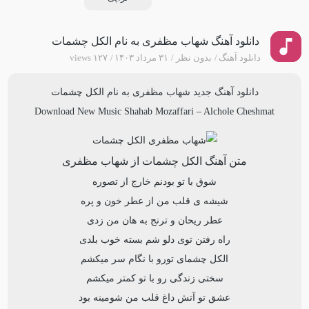
دانلود آهنگ شهاب مظفری به نام الکل چشمات
دانلود آهنگ
بدون نظر
۳۱ مرداد ۱۴۰۳
۱۲۷ views
دانلود آهنگ جدید
شهاب مظفری
به نام
الکل چشمات
Download New Music
Shahab Mozaffari
–
Alchole Cheshmat
متن آهنگ الکل چشمات از شهاب مظفری
شوق با تو بودنم خارج از تصوره
شیشه ی قلب من از عطر خون و پره
عطر ریحان و ترنج به هان من زدی
راه رفتن توی دلو شم بسته خوب بلدی
الکل چشمای تورو با نگام سر میکشم
سختی زندگی رو با تو کمتر میکشم
عشق تو آتش داغ قلب من شومینه بود