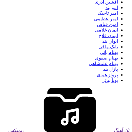
افشین آذری
امو بند
امیر تاجیک
امیر عظیمی
امین فیاض
ایمان غلامی
ایمان فلاح
ایوان بند
بابک مافی
بهنام بانی
بهنام صفوی
بهنام علمشاهی
پازل بند
پرواز همای
پویا بیاتی
تک آهنگ
ریمیکس