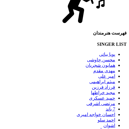
فهرست هنرمندان
SINGER LIST
پویا بیاتی
محسن چاوشی
همایون شجریان
مهدی مقدم
امیر علی
میثم ابراهیمی
فرزاد فرزین
مجید خراطها
حمید عسکری
مرتضی اشرفی
7 باند
احسان خواجه امیری
احمد سلو
اشوان