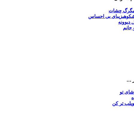
گرگ چشات
کوهی
زیبای بی احساس
 دیوونه
 جانم
ر …
شای تو
ه
ی
لب تر کن