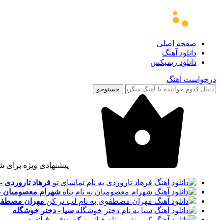
صفحه اصلی
دانلود آهنگ
دانلود ریمیکس
درخواست آهنگ
جستوجو
پیشنهادی ویژه برای ش
فرهاد تاروردی -
شهرام معصومیان - 
مهران مصطفوی
سیا - دختر خوشگله
کوروش - فیانسه