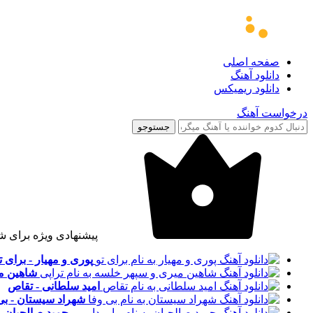
صفحه اصلی
دانلود آهنگ
دانلود ریمیکس
درخواست آهنگ
جستوجو
پیشنهادی ویژه برای ش
پوری و مهیار - برای ت
شاهین می
امید سلطانی - تقاص
شهراد سیستان - بی
حمید صالحیان - ب