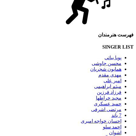
فهرست هنرمندان
SINGER LIST
پویا بیاتی
محسن چاوشی
همایون شجریان
مهدی مقدم
امیر علی
میثم ابراهیمی
فرزاد فرزین
مجید خراطها
حمید عسکری
مرتضی اشرفی
7 باند
احسان خواجه امیری
احمد سلو
اشوان