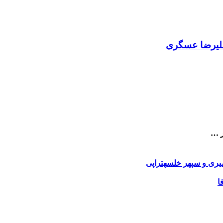
علیرضا عسگری
ر …
یری و سپهر خلسه
تراپی
ا