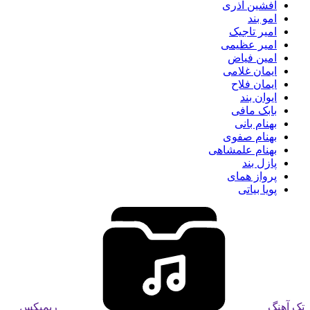
افشین آذری
امو بند
امیر تاجیک
امیر عظیمی
امین فیاض
ایمان غلامی
ایمان فلاح
ایوان بند
بابک مافی
بهنام بانی
بهنام صفوی
بهنام علمشاهی
پازل بند
پرواز همای
پویا بیاتی
تک آهنگ
ریمیکس