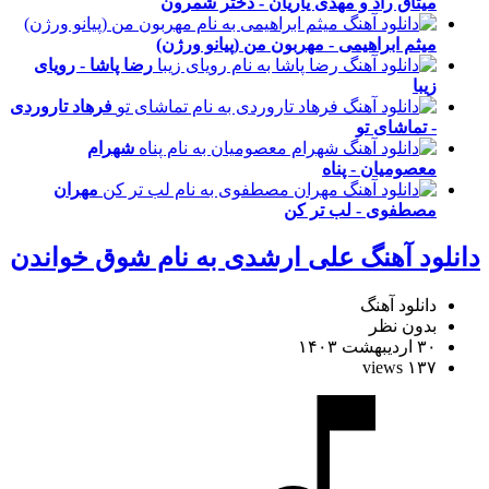
میثاق راد و مهدی یاریان - دختر شمرون
میثم ابراهیمی - مهربون من (پیانو ورژن)
رضا پاشا - رویای
زیبا
فرهاد تاروردی
- تماشای تو
شهرام
معصومیان - پناه
مهران
مصطفوی - لب تر کن
دانلود آهنگ علی ارشدی به نام شوق خواندن
دانلود آهنگ
بدون نظر
۳۰ اردیبهشت ۱۴۰۳
۱۳۷ views