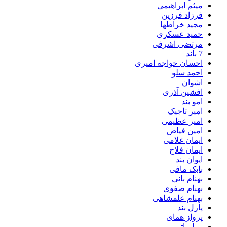
میثم ابراهیمی
فرزاد فرزین
مجید خراطها
حمید عسکری
مرتضی اشرفی
7 باند
احسان خواجه امیری
احمد سلو
اشوان
افشین آذری
امو بند
امیر تاجیک
امیر عظیمی
امین فیاض
ایمان غلامی
ایمان فلاح
ایوان بند
بابک مافی
بهنام بانی
بهنام صفوی
بهنام علمشاهی
پازل بند
پرواز همای
پویا بیاتی