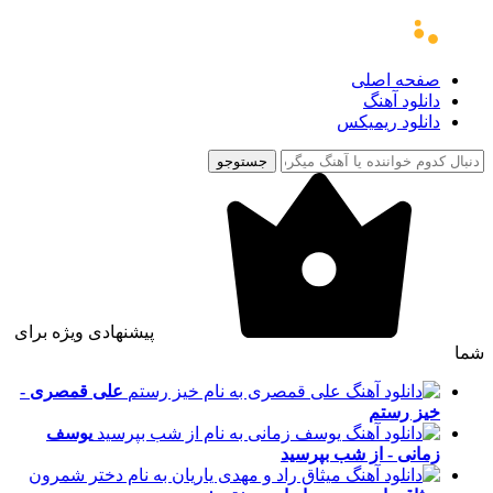
صفحه اصلی
دانلود آهنگ
دانلود ریمیکس
جستوجو
پیشنهادی ویژه برای
شما
علی قمصری -
خیز رستم
یوسف
زمانی - از شب بپرسید