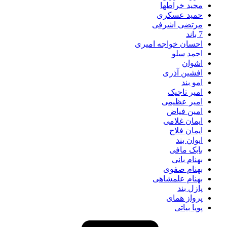
مجید خراطها
حمید عسکری
مرتضی اشرفی
7 باند
احسان خواجه امیری
احمد سلو
اشوان
افشین آذری
امو بند
امیر تاجیک
امیر عظیمی
امین فیاض
ایمان غلامی
ایمان فلاح
ایوان بند
بابک مافی
بهنام بانی
بهنام صفوی
بهنام علمشاهی
پازل بند
پرواز همای
پویا بیاتی