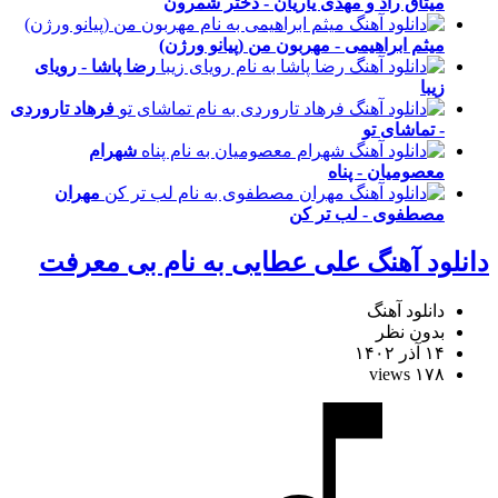
میثاق راد و مهدی یاریان - دختر شمرون
میثم ابراهیمی - مهربون من (پیانو ورژن)
رضا پاشا - رویای
زیبا
فرهاد تاروردی
- تماشای تو
شهرام
معصومیان - پناه
مهران
مصطفوی - لب تر کن
دانلود آهنگ علی عطایی به نام بی معرفت
دانلود آهنگ
بدون نظر
۱۴ آذر ۱۴۰۲
۱۷۸ views