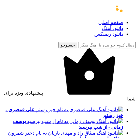
صفحه اصلی
دانلود آهنگ
دانلود ریمیکس
جستوجو
پیشنهادی ویژه برای
شما
علی قمصری -
خیز رستم
یوسف
زمانی - از شب بپرسید