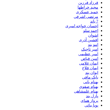
فرزاد فرزین
مجید خراطها
حمید عسکری
مرتضی اشرفی
7 باند
احسان خواجه امیری
احمد سلو
اشوان
افشین آذری
امو بند
امیر تاجیک
امیر عظیمی
امین فیاض
ایمان غلامی
ایمان فلاح
ایوان بند
بابک مافی
بهنام بانی
بهنام صفوی
بهنام علمشاهی
پازل بند
پرواز همای
پویا بیاتی