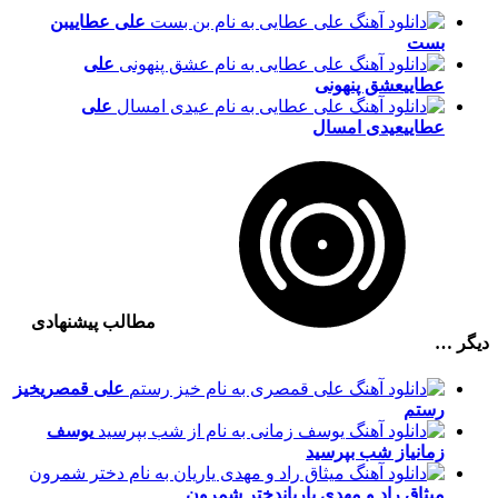
علی عطایی
بن
بست
علی
عطایی
عشق پنهونی
علی
عطایی
عیدی امسال
مطالب پیشنهادی
دیگر …
علی قمصری
خیز
رستم
یوسف
زمانی
از شب بپرسید
میثاق راد و مهدی یاریان
دختر شمرون