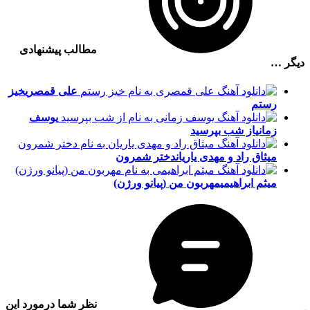
مطالب پیشنهادی
دیگر …
علی قمصری
خیز
رستم
یوسف
زمانی
از شب بپرسید
میثاق راد و مهدی یاریان
دختر شمرون
میثم ابراهیمی
مهربون من (پیانو ورژن)
نظر شما درمورد این