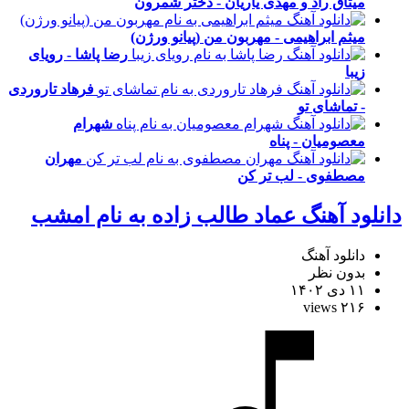
میثاق راد و مهدی یاریان - دختر شمرون
میثم ابراهیمی - مهربون من (پیانو ورژن)
رضا پاشا - رویای
زیبا
فرهاد تاروردی
- تماشای تو
شهرام
معصومیان - پناه
مهران
مصطفوی - لب تر کن
دانلود آهنگ عماد طالب زاده به نام امشب
دانلود آهنگ
بدون نظر
۱۱ دی ۱۴۰۲
۲۱۶ views