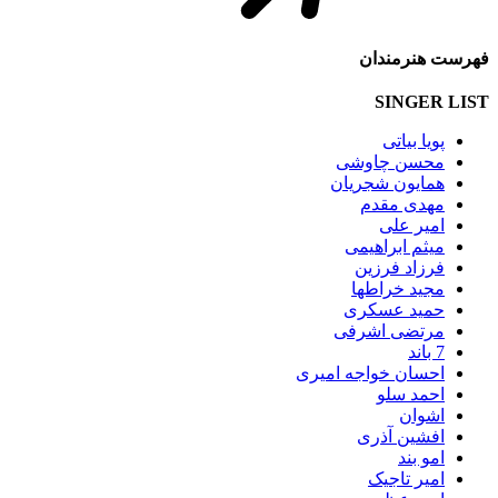
فهرست هنرمندان
SINGER LIST
پویا بیاتی
محسن چاوشی
همایون شجریان
مهدی مقدم
امیر علی
میثم ابراهیمی
فرزاد فرزین
مجید خراطها
حمید عسکری
مرتضی اشرفی
7 باند
احسان خواجه امیری
احمد سلو
اشوان
افشین آذری
امو بند
امیر تاجیک