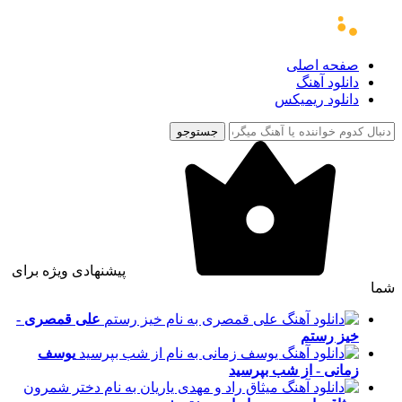
صفحه اصلی
دانلود آهنگ
دانلود ریمیکس
جستوجو
پیشنهادی ویژه برای
شما
علی قمصری -
خیز رستم
یوسف
زمانی - از شب بپرسید