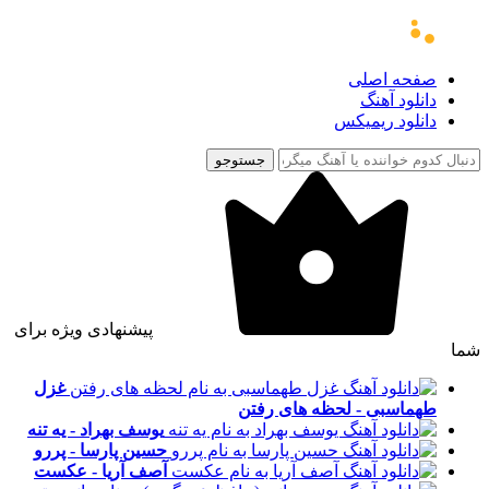
صفحه اصلی
دانلود آهنگ
دانلود ریمیکس
جستوجو
پیشنهادی ویژه برای
شما
غزل
طهماسبی - لحظه های رفتن
یوسف بهراد - یه تنه
حسین پارسا - پررو
آصف آریا - عکست