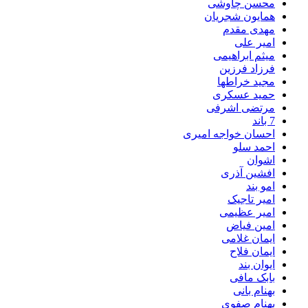
محسن چاوشی
همایون شجریان
مهدی مقدم
امیر علی
میثم ابراهیمی
فرزاد فرزین
مجید خراطها
حمید عسکری
مرتضی اشرفی
7 باند
احسان خواجه امیری
احمد سلو
اشوان
افشین آذری
امو بند
امیر تاجیک
امیر عظیمی
امین فیاض
ایمان غلامی
ایمان فلاح
ایوان بند
بابک مافی
بهنام بانی
بهنام صفوی