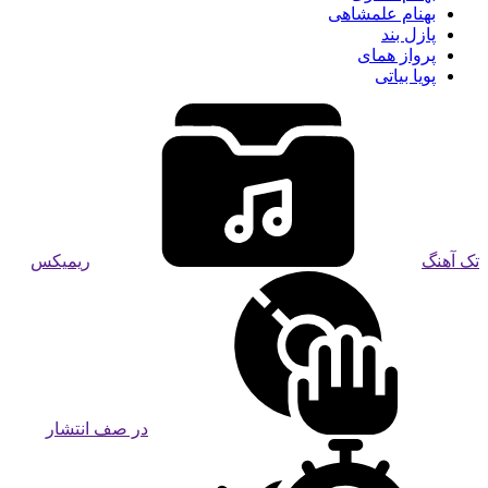
بهنام علمشاهی
پازل بند
پرواز همای
پویا بیاتی
تک آهنگ
ریمیکس
در صف انتشار