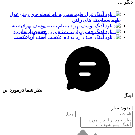
دیگر …
غزل
طهماسبی
لحظه های رفتن
یوسف بهراد
یه تنه
حسین پارسا
پررو
آصف آریا
عکست
نظر شما درمورد این
آهنگ
[ بدون نظر ]