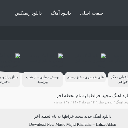
صفحه اصلی
دانلود آهنگ
دانلود ریمیکس
یلی - دگر
علی قمصری - خیز رستم
یوسف زمانی - از شب
میثاق راد و م
خواهی
بپرسید
دختر 
لود آهنگ مجید خراطها به نام لحظه آخر
ود آهنگ
بدون نظر
۱۴ مرداد ۱۴۰۳
۱۳۷ views
دانلود آهنگ جدید
مجید خراطها
به نام
لحظه آخر
Download New Music
Majid Kharatha
–
Lahze Akhar