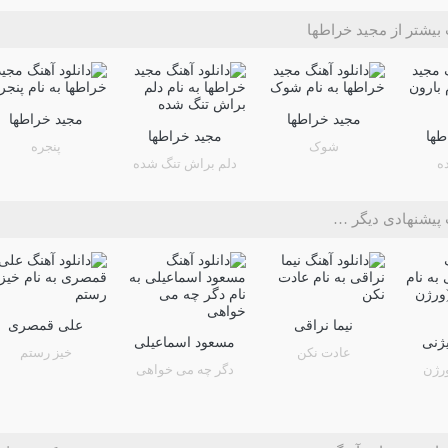
بیشتر از مجید خراطها
مجید خراطها
مجید خراطها
طها
مجید خراطها
شوک
پنجره
ه
دلم براش تنگ شده
پیشنهادی دیگر …
نیما نراقی
علی قمصری
ژنی
مسعود اسماعیلی
عادت نکن
خیز رستم
رژن
دگر چه می خواهی