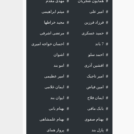
همایون شجریان
مهدی مقدم
امیر علی
میثم ابراهیمی
فرزاد فرزین
مجید خراطها
حمید عسکری
مرتضی اشرفی
7 باند
احسان خواجه امیری
احمد سلو
اشوان
افشین آذری
امو بند
امیر تاجیک
امیر عظیمی
امین فیاض
ایمان غلامی
ایمان فلاح
ایوان بند
بابک مافی
بهنام بانی
بهنام صفوی
بهنام علمشاهی
پازل بند
پرواز همای