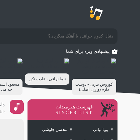
پیشنهادی ویژه برای شما
نیما نراقی - عادت نکن
کوروش بیژنی - دوست
مسعود اسماع
دارم (ورژن اصلی)
چه می 
دان
فهرست هنرمندان
دانل
SINGER LIST
پویا بیاتی
محسن چاوشی