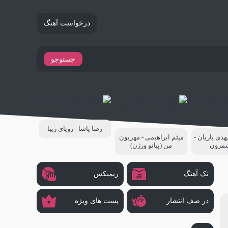
درخواست آهنگ
جستوجو
رضا پاشا - رویای زیبا
هدی یاریان -
میثم ابراهیمی - مهربون
شمرون
من (پیانو ورژن)
تک آهنگ
ریمیکس
در صف انتشار
پست های ویژه