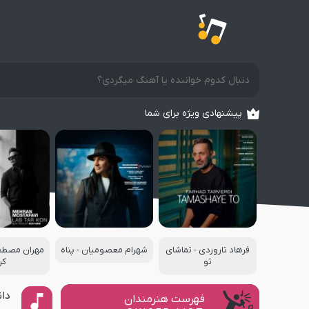
پیشنهادی ویژه برای شما
فرهاد تاروردی - تماشای
شهرام معصومیان - پناه
مهران مصطفو
تو
کن
دان
فهرست هنرمندان