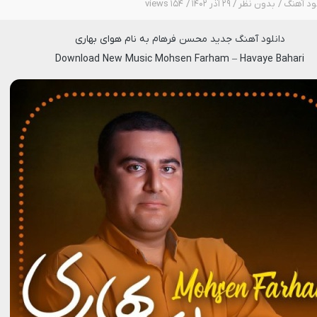
لود آهنگ
بدون نظر
۲۹ آذر ۱۴۰۲
۱۵۴ views
دانلود آهنگ جدید
محسن فرهام
به نام
هوای بهاری
Download New Music
Mohsen Farham
–
Havaye Bahari