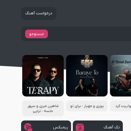
درخواست آهنگ
جستوجو
هواییت کرد
پوری و مهیار - برای تو
شاهین میری و سپهر
خلسه - تراپی
تک آهنگ
ریمیکس