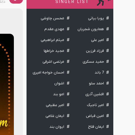
دان
SINGER LIST
پویا بیاتی
محسن چاوشی
همایون شجریان
مهدی مقدم
امیر علی
میثم ابراهیمی
فرزاد فرزین
مجید خراطها
حمید عسکری
مرتضی اشرفی
7 باند
احسان خواجه امیری
احمد سلو
اشوان
افشین آذری
امو بند
امیر تاجیک
امیر عظیمی
امین فیاض
ایمان غلامی
ایمان فلاح
ایوان بند