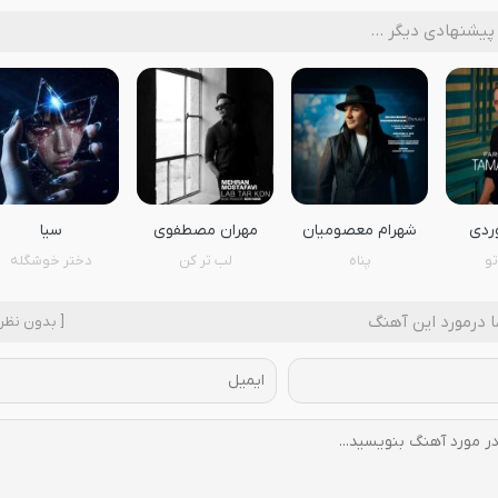
پیشنهادی دیگر …
وردی
شهرام معصومیان
مهران مصطفوی
سیا
تو
پناه
لب تر کن
دختر خوشگله
 درمورد این آهنگ
[ بدون نظر 