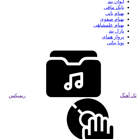
ایوان بند
بابک مافی
بهنام بانی
بهنام صفوی
بهنام علمشاهی
پازل بند
پرواز همای
پویا بیاتی
تک آهنگ
ریمیکس