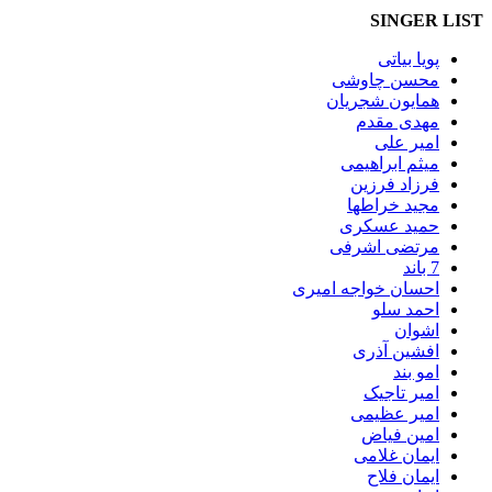
SINGER LIST
پویا بیاتی
محسن چاوشی
همایون شجریان
مهدی مقدم
امیر علی
میثم ابراهیمی
فرزاد فرزین
مجید خراطها
حمید عسکری
مرتضی اشرفی
7 باند
احسان خواجه امیری
احمد سلو
اشوان
افشین آذری
امو بند
امیر تاجیک
امیر عظیمی
امین فیاض
ایمان غلامی
ایمان فلاح