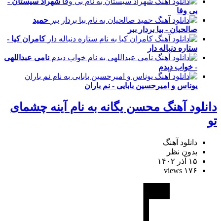
شهراد سیستان -
بی وفا
حمید
صالحیان - بیا بردار ببر
کامران کیا -
ستاره دنباله دار
نامی عبداللهی
- خواب دیدم
یوناس و امیرحسین بابایی - نم باران
دانلود آهنگ محسن یگانه به نام آینه چشمای
تو
دانلود آهنگ
بدون نظر
۱۵ آذر ۱۴۰۲
۱۷۶ views