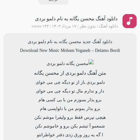
دانلود آهنگ محسن یگانه به نام دلمو بردی
دانلود آهنگ
بدون نظر
۱۷ مرداد ۱۴۰۳
۱۴۳ views
دانلود آهنگ جدید
محسن یگانه
به نام
دلمو بردی
Download New Music
Mohsen Yeganeh
–
Delamo Bordi
متن آهنگ دلمو بردی از محسن یگانه
دلمو بردی باز از نو دیگه چی می خوای
دار و ندارم مال تو دیگه چی می خوای
برو بذار بسوزم من با بی کسی هام
برو بذار بمونم من با دلواپسی هام
هیچی نپرس فقط برو ولیفرا موشم نکن
شمعمو آ تیشم بکن برو و خاموشم نکن
ا گه یه روز ورق زدی دفتر خواطراتتو