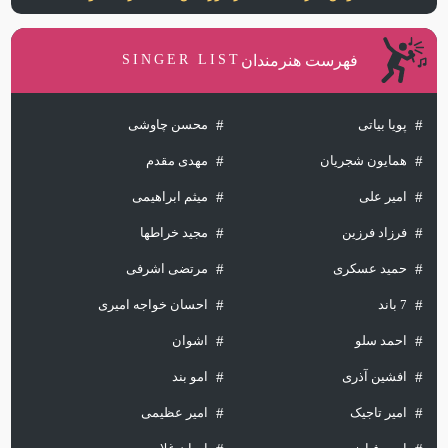
فهرست هنرمندان
SINGER LIST
پویا بیاتی
محسن چاوشی
همایون شجریان
مهدی مقدم
امیر علی
میثم ابراهیمی
فرزاد فرزین
مجید خراطها
حمید عسکری
مرتضی اشرفی
7 باند
احسان خواجه امیری
احمد سلو
اشوان
افشین آذری
امو بند
امیر تاجیک
امیر عظیمی