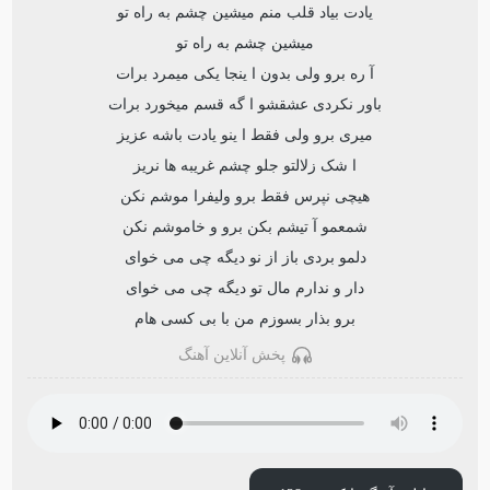
یادت بیاد قلب منم میشین چشم به راه تو
میشین چشم به راه تو
آ ره برو ولی بدون ا ینجا یکی میمرد برات
باور نکردی عشقشو ا گه قسم میخورد برات
میری برو ولی فقط ا ینو یادت باشه عزیز
ا شک زلالتو جلو چشم غریبه ها نریز
هیچی نپرس فقط برو ولیفرا موشم نکن
شمعمو آ تیشم بکن برو و خاموشم نکن
دلمو بردی باز از نو دیگه چی می خوای
دار و ندارم مال تو دیگه چی می خوای
برو بذار بسوزم من با بی کسی هام
پخش آنلاین آهنگ