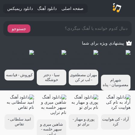
صفحه اصلی
دانلود آهنگ
دانلود ریمیکس
جستوجو
پیشنهادی ویژه برای شما
مهران مصطفوی
سیا - دختر
کوروش - فیانسه
- لب تر کن
خوشگله
شهرام
معصومیان - پناه
آراد - کی هواییت
پوری و مهیار -
امید سلطانی -
کرد
برای تو
تقاص
شاهین میری و
سپهر خلسه -
تراپی