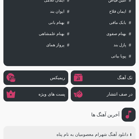
امین فیاض
ایمان غلامی
ایمان فلاح
ایوان بند
بابک مافی
بهنام بانی
بهنام صفوی
بهنام علمشاهی
پازل بند
پرواز همای
پویا بیاتی
تک آهنگ
ریمیکس
در صف انتشار
پست های ویژه
آخرین آهنگ ها
دانلود آهنگ شهرام معصومیان به نام پناه