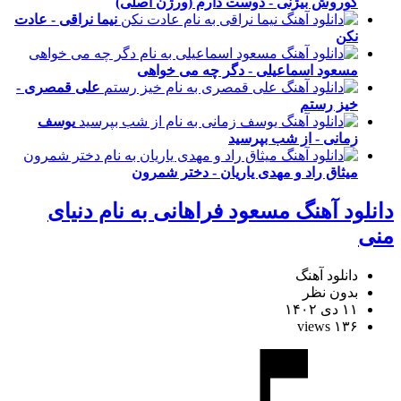
کوروش بیژنی - دوست دارم (ورژن اصلی)
نیما نراقی - عادت
نکن
مسعود اسماعیلی - دگر چه می خواهی
علی قمصری -
خیز رستم
یوسف
زمانی - از شب بپرسید
میثاق راد و مهدی یاریان - دختر شمرون
دانلود آهنگ مسعود فراهانی به نام دنیای
منی
دانلود آهنگ
بدون نظر
۱۱ دی ۱۴۰۲
۱۳۶ views