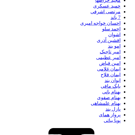
مجید خراطها
حمید عسکری
مرتضی اشرفی
7 باند
احسان خواجه امیری
احمد سلو
اشوان
افشین آذری
امو بند
امیر تاجیک
امیر عظیمی
امین فیاض
ایمان غلامی
ایمان فلاح
ایوان بند
بابک مافی
بهنام بانی
بهنام صفوی
بهنام علمشاهی
پازل بند
پرواز همای
پویا بیاتی