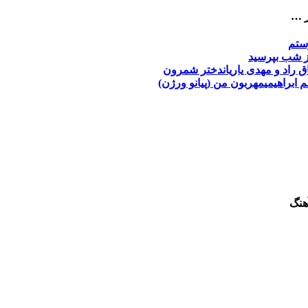
ر …
ستم
ز شب بپرسید
ق راد و مهدی یاریان
دختر شمرون
م ابراهیمی
مهربون من (پیانو ورژن)
هنگ