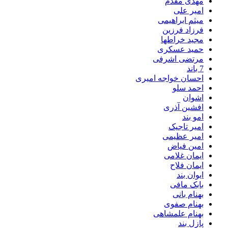
مهدی مقدم
امیر علی
میثم ابراهیمی
فرزاد فرزین
مجید خراطها
حمید عسکری
مرتضی اشرفی
7 باند
احسان خواجه امیری
احمد سلو
اشوان
افشین آذری
امو بند
امیر تاجیک
امیر عظیمی
امین فیاض
ایمان غلامی
ایمان فلاح
ایوان بند
بابک مافی
بهنام بانی
بهنام صفوی
بهنام علمشاهی
پازل بند