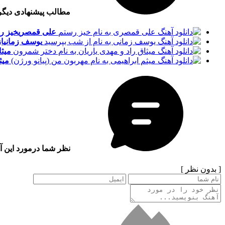
مطالب پیشنهادی دیگ
علی قمصری
خیز ر
یوسف زمانی
ا
میثا
میث
نظر شما درمورد این آ
[ بدون نظر ]