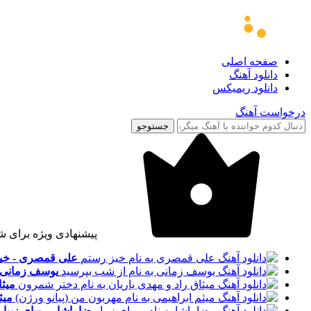
صفحه اصلی
دانلود آهنگ
دانلود ریمیکس
درخواست آهنگ
جستوجو
پیشنهادی ویژه برای ش
علی قمصری - خی
یوسف زمانی 
میثا
میث
رضا پاشا - رویای زیبا