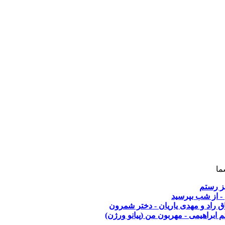
ما
ز رستم
- از شب بپرسید
ق راد و مهدی یاریان - دختر شمرون
م ابراهیمی - مهربون من (پیانو ورژن)