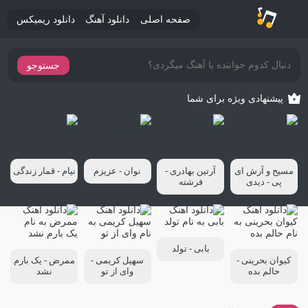
صفحه اصلی
دانلود آهنگ
دانلود ریمیکس
جستوجو
پیشنهادی ویژه برای شما
مسیح و آرش ای
آرتین بهادری -
نوان - عزیزم
نیام - قمار زندگی
پی - دیدی
فرشته
بابی - تولد
کیوان بحرینی -
سهیل کریمی -
ممرض - یک بارم
حالم بده
وای از تو
نشد