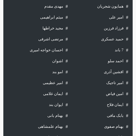
همایون شجریان
مهدی مقدم
امیر علی
میثم ابراهیمی
فرزاد فرزین
مجید خراطها
حمید عسکری
مرتضی اشرفی
7 باند
احسان خواجه امیری
احمد سلو
اشوان
افشین آذری
امو بند
امیر تاجیک
امیر عظیمی
امین فیاض
ایمان غلامی
ایمان فلاح
ایوان بند
بابک مافی
بهنام بانی
بهنام صفوی
بهنام علمشاهی