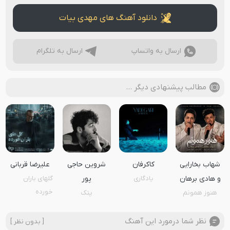
دانلود آهنگ های مهدی بیات
ارسال به واتساپ
ارسال به تلگرام
مطالب پیشنهادی دیگر …
شهاب بخارایی
کاکرفان
شروین حاجی
علیرضا قربانی
و هادی برهان
یادگاری
پور
گلهای باران
خورده
هنوز همونم
پتک
نظر شما درمورد این آهنگ
[ بدون نظر ]