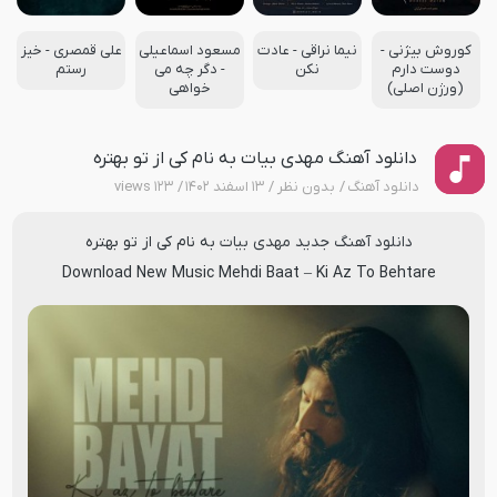
کوروش بیژنی -
نیما نراقی - عادت
مسعود اسماعیلی
علی قمصری - خیز
دوست دارم
نکن
- دگر چه می
رستم
(ورژن اصلی)
خواهی
دانلود آهنگ مهدی بیات به نام کی از تو بهتره
دانلود آهنگ
بدون نظر
۱۳ اسفند ۱۴۰۲
۱۲۳ views
دانلود آهنگ جدید
مهدی بیات
به نام
کی از تو بهتره
Download New Music
Mehdi Baat
–
Ki Az To Behtare