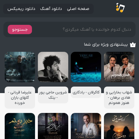
صفحه اصلی
دانلود آهنگ
دانلود ریمیکس
جستوجو
پیشنهادی ویژه برای شما
شهاب بخارایی و
کاکرفان - یادگاری
شروین حاجی پور
علیرضا قربانی -
هادی برهان -
- پتک
گلهای باران
هنوز همونم
خورده