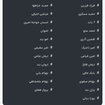
فرزاد فرزین
مجید خراطها
حمید عسکری
مرتضی اشرفی
7 باند
احسان خواجه امیری
احمد سلو
اشوان
افشین آذری
امو بند
امیر تاجیک
امیر عظیمی
امین فیاض
ایمان غلامی
ایمان فلاح
ایوان بند
بابک مافی
بهنام بانی
بهنام صفوی
بهنام علمشاهی
پازل بند
پرواز همای
پویا بیاتی