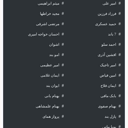
امیر علی
میثم ابراهیمی
فرزاد فرزین
مجید خراطها
حمید عسکری
مرتضی اشرفی
7 باند
احسان خواجه امیری
احمد سلو
اشوان
افشین آذری
امو بند
امیر تاجیک
امیر عظیمی
امین فیاض
ایمان غلامی
ایمان فلاح
ایوان بند
بابک مافی
بهنام بانی
بهنام صفوی
بهنام علمشاهی
پازل بند
پرواز همای
پویا بیاتی