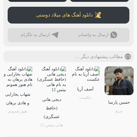
دانلود آهنگ های میلاد دوستی
ارسال به واتساپ
ارسال به تلگرام
مطالب پیشنهادی دیگر …
آصف آریا
شهاب بخارایی
عکست
دیجی هانی
حسین پارسا
و هادی برهان
(حافظ
پررو
هنوز همونم
عسگری)
هانی بیتس 12