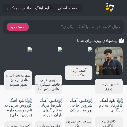
صفحه اصلی
دانلود آهنگ
دانلود ریمیکس
جستوجو
پیشنهادی ویژه برای شما
آصف آریا -
عکست
شهاب بخارایی و
دیجی هانی
هادی برهان -
حسین پارسا -
(حافظ عسگری) -
هنوز همونم
پررو
هانی بیتس 12
کاکرفان -
شروین حاجی پور
یادگاری
- پتک
علیرضا قربانی -
کوروش بیژنی -