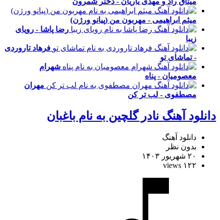
میثاق راد و مهدی یاریان - دختر شمرون
میثم ابراهیمی - مهربون من (پیانو ورژن)
رضا پاشا - رویای
زیبا
فرهاد تاروردی
- تماشای تو
شهرام
معصومیان - پناه
مهران
مصطفوی - لب تر کن
دانلود آهنگ نادر گلچین به نام باغبان
دانلود آهنگ
بدون نظر
۲۰ شهریور ۱۴۰۳
۱۲۲ views