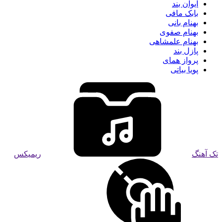
ایوان بند
بابک مافی
بهنام بانی
بهنام صفوی
بهنام علمشاهی
پازل بند
پرواز همای
پویا بیاتی
تک آهنگ
ریمیکس