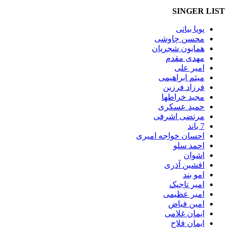
SINGER LIST
پویا بیاتی
محسن چاوشی
همایون شجریان
مهدی مقدم
امیر علی
میثم ابراهیمی
فرزاد فرزین
مجید خراطها
حمید عسکری
مرتضی اشرفی
7 باند
احسان خواجه امیری
احمد سلو
اشوان
افشین آذری
امو بند
امیر تاجیک
امیر عظیمی
امین فیاض
ایمان غلامی
ایمان فلاح