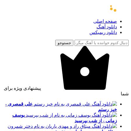
صفحه اصلی
دانلود آهنگ
دانلود ریمیکس
جستوجو
پیشنهادی ویژه برای
شما
علی قمصری -
خیز رستم
یوسف
زمانی - از شب بپرسید