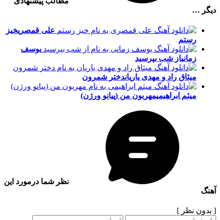
مطالب پیشنهادی
دیگر …
علی قمصری
خیز
رستم
یوسف
زمانی
از شب بپرسید
میثاق راد و مهدی یاریان
دختر شمرون
میثم ابراهیمی
مهربون من (پیانو ورژن)
نظر شما درمورد این
آهنگ
[ بدون نظر ]