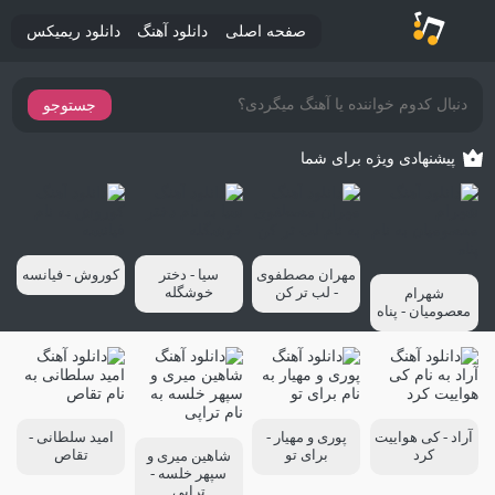
صفحه اصلی
دانلود آهنگ
دانلود ریمیکس
جستوجو
پیشنهادی ویژه برای شما
مهران مصطفوی
سیا - دختر
کوروش - فیانسه
- لب تر کن
خوشگله
شهرام
معصومیان - پناه
آراد - کی هواییت
پوری و مهیار -
امید سلطانی -
کرد
برای تو
تقاص
شاهین میری و
سپهر خلسه -
تراپی