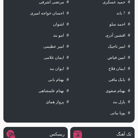
حمید عسکری
مرتضی اشرفی
7 باند
احسان خواجه امیری
احمد سلو
اشوان
افشین آذری
امو بند
امیر تاجیک
امیر عظیمی
امین فیاض
ایمان غلامی
ایمان فلاح
ایوان بند
بابک مافی
بهنام بانی
بهنام صفوی
بهنام علمشاهی
پازل بند
پرواز همای
پویا بیاتی
تک آهنگ
ریمیکس