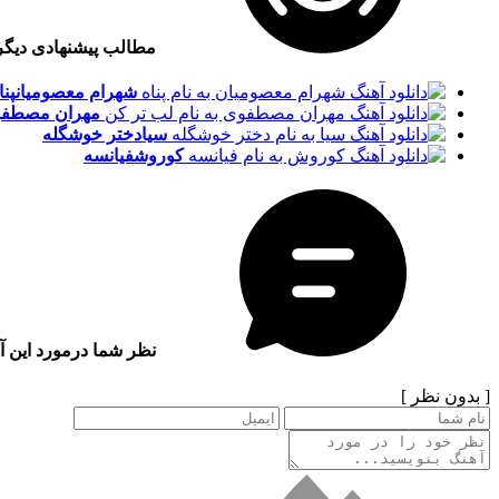
مطالب پیشنهادی دیگ
شهرام معصومیان
پنا
مهران مصطفو
سیا
دختر خوشگله
کوروش
فیانسه
نظر شما درمورد این آ
[ بدون نظر ]