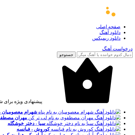
صفحه اصلی
دانلود آهنگ
دانلود ریمیکس
درخواست آهنگ
جستوجو
پیشنهادی ویژه برای ش
شهرام معصومیان - 
مهران مصطفوی
سیا - دختر خوشگله
کوروش - فیانسه
آراد - کی هواییت کرد