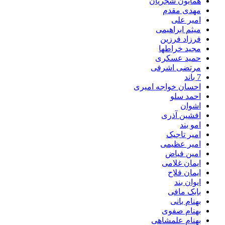
همایون شجریان
مهدی مقدم
امیر علی
میثم ابراهیمی
فرزاد فرزین
مجید خراطها
حمید عسکری
مرتضی اشرفی
7 باند
احسان خواجه امیری
احمد سلو
اشوان
افشین آذری
امو بند
امیر تاجیک
امیر عظیمی
امین فیاض
ایمان غلامی
ایمان فلاح
ایوان بند
بابک مافی
بهنام بانی
بهنام صفوی
بهنام علمشاهی