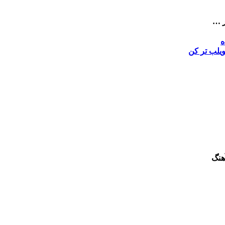
ر …
ه
ی
لب تر کن
هنگ