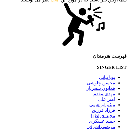
فهرست هنرمندان
SINGER LIST
پویا بیاتی
محسن چاوشی
همایون شجریان
مهدی مقدم
امیر علی
میثم ابراهیمی
فرزاد فرزین
مجید خراطها
حمید عسکری
مرتضی اشرفی