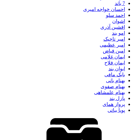
7 باند
احسان خواجه امیری
احمد سلو
اشوان
افشین آذری
امو بند
امیر تاجیک
امیر عظیمی
امین فیاض
ایمان غلامی
ایمان فلاح
ایوان بند
بابک مافی
بهنام بانی
بهنام صفوی
بهنام علمشاهی
پازل بند
پرواز همای
پویا بیاتی