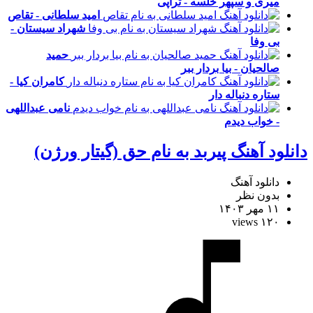
میری و سپهر خلسه - تراپی
امید سلطانی - تقاص
شهراد سیستان -
بی وفا
حمید
صالحیان - بیا بردار ببر
کامران کیا -
ستاره دنباله دار
نامی عبداللهی
- خواب دیدم
دانلود آهنگ پیربد به نام حق (گیتار ورژن)
دانلود آهنگ
بدون نظر
۱۱ مهر ۱۴۰۳
۱۲۰ views