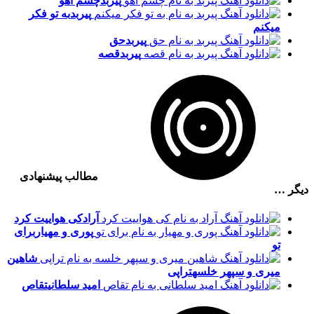
پیربد
چشم آهو
پیربد
به تو فکر
میکنم
پیربد
حق
پیربد
قصه
مطالب پیشنهادی
دیگر …
آراد
کی هواییت کرد
پوری و مهیار
برای
تو
شاهین
میری و سپهر خلسه
تراپی
امید سلطانی
تقاص