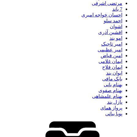
مرتضی اشرفی
7 باند
احسان خواجه امیری
احمد سلو
اشوان
افشین آذری
امو بند
امیر تاجیک
امیر عظیمی
امین فیاض
ایمان غلامی
ایمان فلاح
ایوان بند
بابک مافی
بهنام بانی
بهنام صفوی
بهنام علمشاهی
پازل بند
پرواز همای
پویا بیاتی