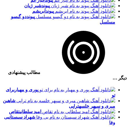
پیوند
غبار غم
پیوند
شیر ژیان
پیوند
ابریشم
پیوند
دو گیسو
مسلسل
مطالب پیشنهادی
دیگر …
پوری و مهیار
برای
تو
شاهین
میری و سپهر خلسه
تراپی
امید سلطانی
تقاص
شهراد سیستان
بی
وفا