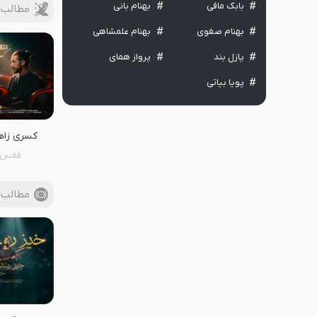
بابک مافی
بهنام بانی
مطالب 
بهنام صفوی
بهنام علمشاهی
پازل بند
پرواز همای
پویا بیاتی
کسری زا
قفس
مطالب 