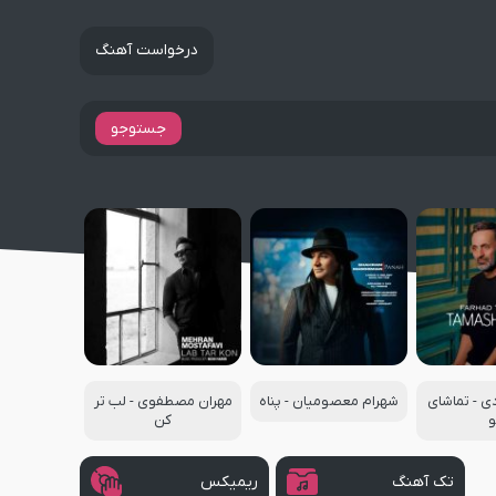
درخواست آهنگ
جستوجو
دی - تماشای
شهرام معصومیان - پناه
مهران مصطفوی - لب تر
و
کن
تک آهنگ
ریمیکس