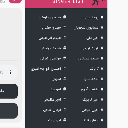
دان
SINGER LIST
پویا بیاتی
محسن چاوشی
همایون شجریان
مهدی مقدم
امیر علی
میثم ابراهیمی
فرزاد فرزین
مجید خراطها
حمید عسکری
مرتضی اشرفی
7 باند
احسان خواجه امیری
احمد سلو
اشوان
افشین آذری
امو بند
دان
امیر تاجیک
امیر عظیمی
امین فیاض
ایمان غلامی
ایمان فلاح
ایوان بند