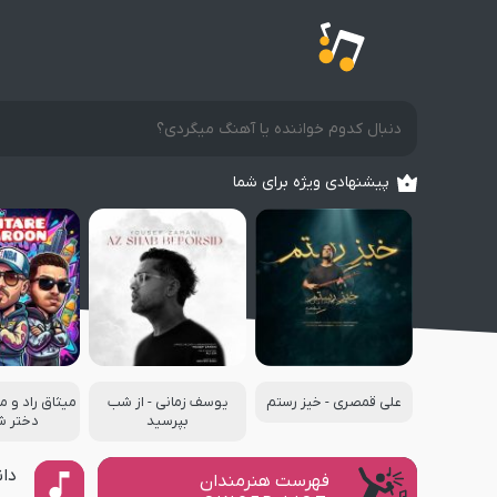
پیشنهادی ویژه برای شما
علی قمصری - خیز رستم
یوسف زمانی - از شب
میثاق راد و م
بپرسید
دختر ش
دا
فهرست هنرمندان