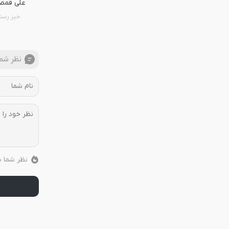
علی قمص
خیز رست
نظر شما
نظر شما ب