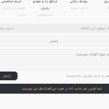
ری
یوسف زمانی
میثاق راد و مهدی
میثم ابراهیمی
م
از شب بپرسید
یاریان
مهربون من (پیانو
ورژن)
دختر شمرون
 درمورد این آهنگ
[ بدون نظر 
عد از تایید نمایش داده میشه
ارسال
شما اولین نفر باشید که در مورد این
آهنگ
نظر می نویسید