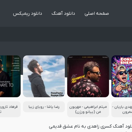
صفحه اصلی
دانلود آهنگ
دانلود ریمیکس
هدی یاریان -
میثم ابراهیمی - مهربون
رضا پاشا - رویای زیبا
فرهاد تارور
مرون
من (پیانو ورژن)
ت
نلود آهنگ کسری زاهدی به نام عشق قدیمی