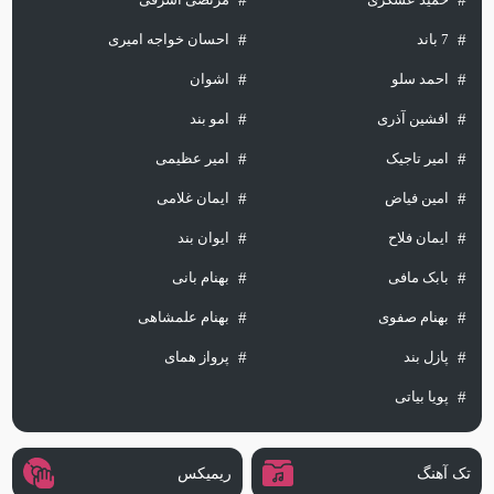
7 باند
احسان خواجه امیری
احمد سلو
اشوان
افشین آذری
امو بند
امیر تاجیک
امیر عظیمی
امین فیاض
ایمان غلامی
ایمان فلاح
ایوان بند
بابک مافی
بهنام بانی
بهنام صفوی
بهنام علمشاهی
پازل بند
پرواز همای
پویا بیاتی
تک آهنگ
ریمیکس