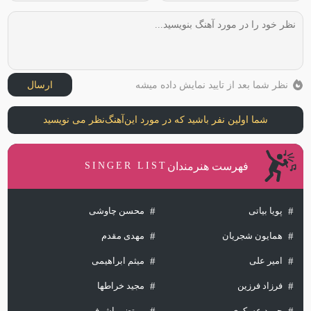
نظر شما بعد از تایید نمایش داده میشه
ارسال
شما اولین نفر باشید که در مورد این
آهنگ
نظر می نویسید
فهرست هنرمندان
SINGER LIST
پویا بیاتی
محسن چاوشی
همایون شجریان
مهدی مقدم
امیر علی
میثم ابراهیمی
فرزاد فرزین
مجید خراطها
حمید عسکری
مرتضی اشرفی