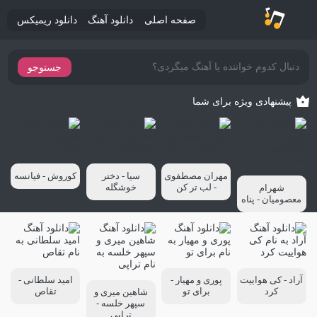
صفحه اصلی
دانلود آهنگ
دانلود ریمیکس
جستوجو
پیشنهادی ویژه برای شما
مهران مصطفوی
سیا - دختر
کوروش - فیانسه
- لب تر کن
خوشگله
شهرام
معصومیان - پناه
آراد - کی هواییت
پوری و مهیار -
امید سلطانی -
کرد
برای تو
تقاص
شاهین میری و
سپهر خلسه -
تراپی