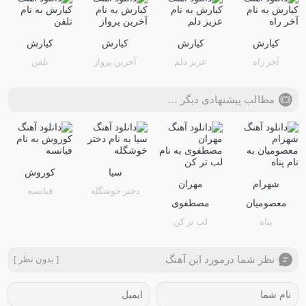
کیارش
کیارش
کیارش
کیارش
آخر راه
عزیز دلم
آخرین پرواز
تلفن
مطالب پیشنهادی دیگر …
سیا
کوروش
شهرام
مهران
دختر خوشگله
فیانسه
معصومیان
مصطفوی
پناه
لب تر کن
نظر شما درمورد این آهنگ
[ بدون نظر ]