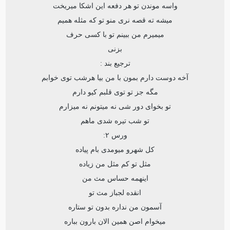
واسه موندن تو هر دفعه این اشکا میریخت
میشه ته قصه نری منو تو که مثله همیم
میمیرم من ببینم تو با کسی حرف
بزنی
ترجیع بند :
آخه دوست دارم بمون با من بیا هرشب توی خوابم
مگه جز تو توی قلبم کیو دارم
تو بخوای دور شی نه میتونم نه میزارم
تو شب تیره شدی ماهم
ورس ۲:
کل شهرو میومدی بام پیاده
مثل تو کم مثل من زیاده
اینهمه حساس مث من
انقده لجباز مث تو
آسمون من نداره بدون تو ستاره
میخوام اصن همین الان بارون بباره