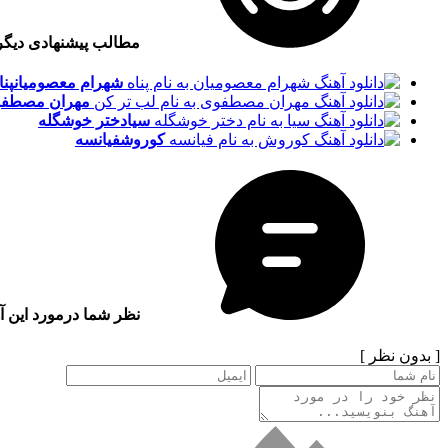
مطالب پیشنهادی دیگ
شهرام معصومیان
پنا
مهران مصطفو
سیا
دختر خوشگله
کوروش
فیانسه
نظر شما درمورد این آ
[ بدون نظر ]