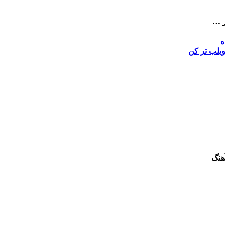
ر …
ه
ی
لب تر کن
هنگ