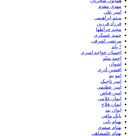
همایون شجریان
مهدی مقدم
امیر علی
میثم ابراهیمی
فرزاد فرزین
مجید خراطها
حمید عسکری
مرتضی اشرفی
7 باند
احسان خواجه امیری
احمد سلو
اشوان
افشین آذری
امو بند
امیر تاجیک
امیر عظیمی
امین فیاض
ایمان غلامی
ایمان فلاح
ایوان بند
بابک مافی
بهنام بانی
بهنام صفوی
بهنام علمشاهی