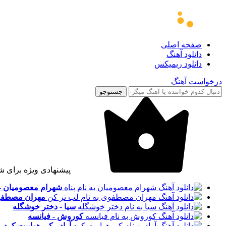
صفحه اصلی
دانلود آهنگ
دانلود ریمیکس
درخواست آهنگ
جستوجو
پیشنهادی ویژه برای ش
شهرام معصومیان - 
مهران مصطفوی
سیا - دختر خوشگله
کوروش - فیانسه
آراد - کی هواییت کرد