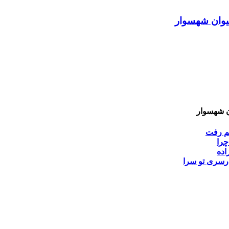
کیوان شهسوار
ن شهسوار
م رفت
چرا
اده
ر
سری تو سرا