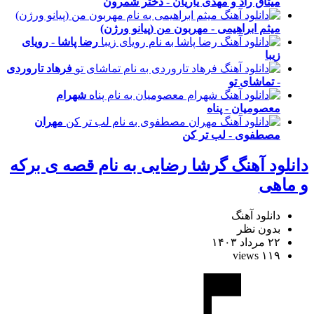
میثاق راد و مهدی یاریان - دختر شمرون
میثم ابراهیمی - مهربون من (پیانو ورژن)
رضا پاشا - رویای
زیبا
فرهاد تاروردی
- تماشای تو
شهرام
معصومیان - پناه
مهران
مصطفوی - لب تر کن
دانلود آهنگ گرشا رضایی به نام قصه ی برکه
و ماهی
دانلود آهنگ
بدون نظر
۲۲ مرداد ۱۴۰۳
۱۱۹ views