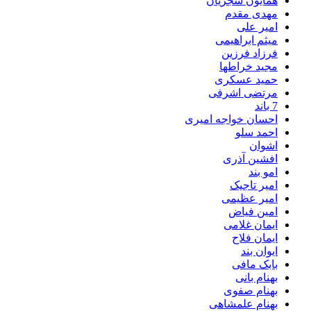
همایون شجریان
مهدی مقدم
امیر علی
میثم ابراهیمی
فرزاد فرزین
مجید خراطها
حمید عسکری
مرتضی اشرفی
7 باند
احسان خواجه امیری
احمد سلو
اشوان
افشین آذری
امو بند
امیر تاجیک
امیر عظیمی
امین فیاض
ایمان غلامی
ایمان فلاح
ایوان بند
بابک مافی
بهنام بانی
بهنام صفوی
بهنام علمشاهی