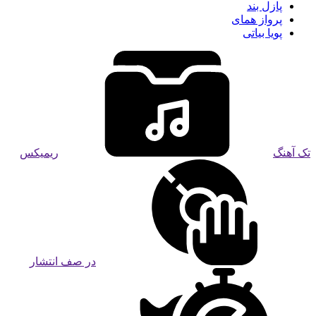
پازل بند
پرواز همای
پویا بیاتی
تک آهنگ
ریمیکس
در صف انتشار