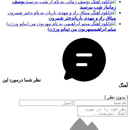
یوسف
زمانی
از شب بپرسید
میثاق راد و مهدی یاریان
دختر شمرون
میثم ابراهیمی
مهربون من (پیانو ورژن)
نظر شما درمورد این
آهنگ
[ بدون نظر ]