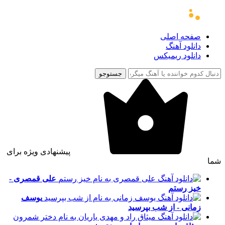
صفحه اصلی
دانلود آهنگ
دانلود ریمیکس
جستوجو
پیشنهادی ویژه برای
شما
علی قمصری -
خیز رستم
یوسف
زمانی - از شب بپرسید