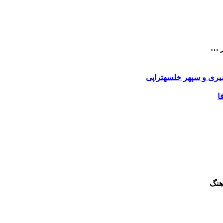
ر …
یری و سپهر خلسه
تراپی
ا
هنگ