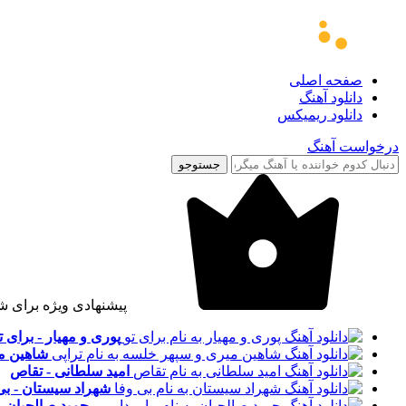
صفحه اصلی
دانلود آهنگ
دانلود ریمیکس
درخواست آهنگ
جستوجو
پیشنهادی ویژه برای ش
پوری و مهیار - برای ت
شاهین می
امید سلطانی - تقاص
شهراد سیستان - بی
حمید صالحیان - ب