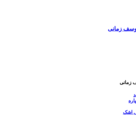
یوسف زمانی
 زمانی
د
اره
 اشک