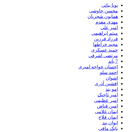
پویا بیاتی
محسن چاوشی
همایون شجریان
مهدی مقدم
امیر علی
میثم ابراهیمی
فرزاد فرزین
مجید خراطها
حمید عسکری
مرتضی اشرفی
7 باند
احسان خواجه امیری
احمد سلو
اشوان
افشین آذری
امو بند
امیر تاجیک
امیر عظیمی
امین فیاض
ایمان غلامی
ایمان فلاح
ایوان بند
بابک مافی