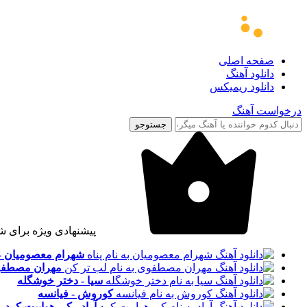
صفحه اصلی
دانلود آهنگ
دانلود ریمیکس
درخواست آهنگ
جستوجو
پیشنهادی ویژه برای ش
شهرام معصومیان - 
مهران مصطفوی
سیا - دختر خوشگله
کوروش - فیانسه
آراد - کی هواییت کرد